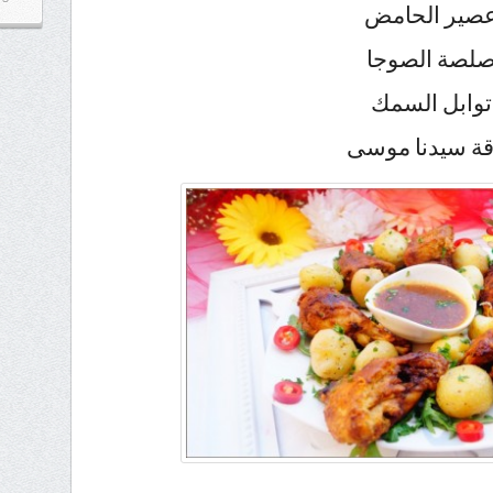
صير الحامض
لصة الصوجا
توابل السمك
قة سيدنا موسى