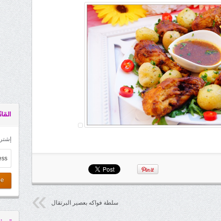
القائ
إشترك
be
سلطة فواكه بعصير البرتقال