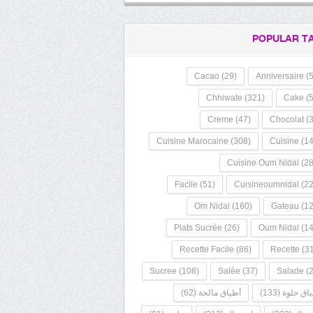
POPULAR T
Cacao
(29)
Anniversaire
(5
Chhiwate
(321)
Cake
(5
Creme
(47)
Chocolat
(3
Cuisine Marocaine
(308)
Cuisine
(14
Cuisine Oum Nidal
(28
Facile
(51)
Cuisineoumnidal
(22
Om Nidal
(160)
Gateau
(12
Plats Sucrée
(26)
Oum Nidal
(14
Recette Facile
(86)
Recette
(31
Sucree
(108)
Salée
(37)
Salade
(2
اق حلوة
(133)
أطباق مالحة
(62)