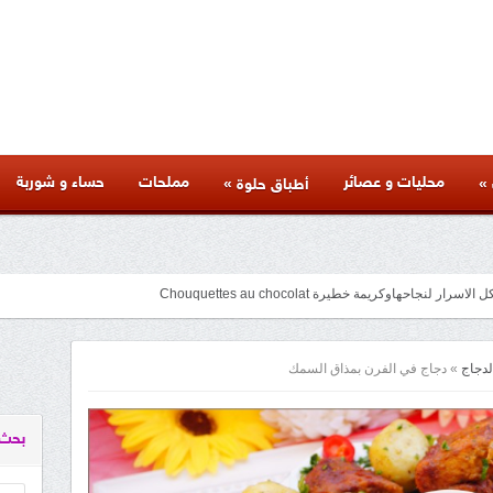
محليات و عصائر
مملحات
حساء و شوربة
»
»
أطباق حلوة
جاحهاوكريمة خطيرة Chouquettes au chocolat
facebook
googleplus
pinterest
twitter
youtube
instagram
لدجاج
»
دجاج في الفرن بمذاق السمك
بحث