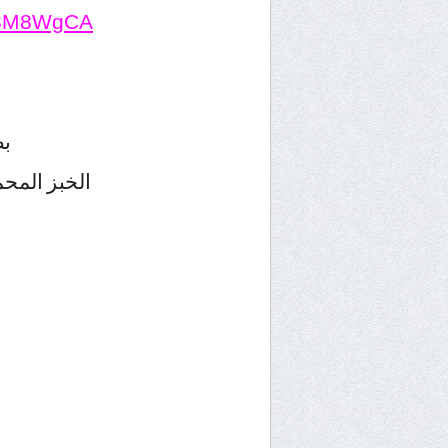
6s3M8WgCA
ب
الخبز المح