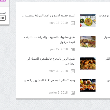
تصني
تصنيف
 بوصفات
غديوة خفيفة لذيذة و رائعة: التبولة/ بسطيلة ...
mars 13, 2019
تسهل
طبق مشويات للضيوف والعراضات بتتبيلات
لذيذة مرفوق ...
juin 22, 2018
عراضة اللي
طبق الروز بالدجاج فالطنجرة للعشاء أو
الغذاء ...
mars 30, 2018
 ...
وجبة كنتاكي لمطعم KFC المشهور رائعة و
...
janvier 9, 2018