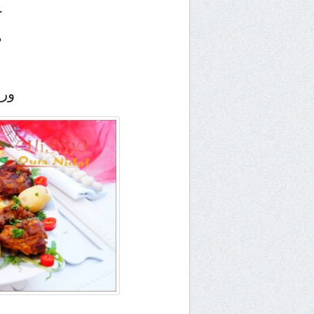
ع
ص
ور