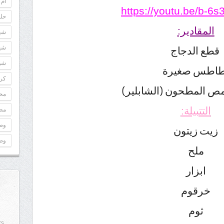
أم 
https://youtu.be/b-
حلو
المقادير:
شه
شه
قطع الدجاج
شوك
طاطس صغيرة
كري
مص المطحون (الشابلير)
مح
التتبيلة:
مطب
وص
زيت زيتون
وص
ملح
ابزار
خرقوم
ثوم
rs