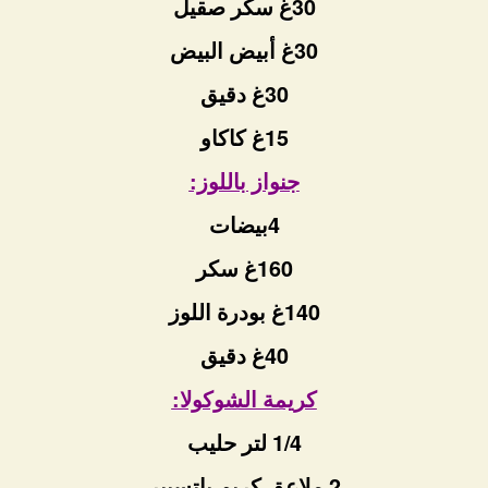
30غ سكر صقيل
30غ أبيض البيض
30غ دقيق
15غ كاكاو
جنواز باللوز:
4بيضات
160غ سكر
140غ بودرة اللوز
40غ دقيق
كريمة الشوكولا:
1/4 لتر حليب
2 ملاعق كريم باتسيير