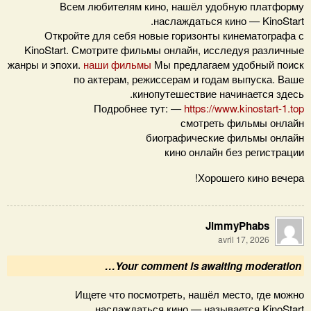
Всем любителям кино, нашёл удобную платформу
наслаждаться кино — KinoStart.
Откройте для себя новые горизонты кинематографа с
KinoStart. Смотрите фильмы онлайн, исследуя различные
жанры и эпохи.
наши фильмы
Мы предлагаем удобный поиск
по актерам, режиссерам и годам выпуска. Ваше
кинопутешествие начинается здесь.
Подробнее тут: —
https://www.kinostart-1.top
смотреть фильмы онлайн
биографические фильмы онлайн
кино онлайн без регистрации
Хорошего кино вечера!
JimmyPhabs
avril 17, 2026
Your comment is awaiting moderation…
Ищете что посмотреть, нашёл место, где можно
наслаждаться кино — называется KinoStart.