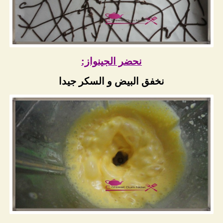
نحضر الجينواز:
نخفق البيض و السكر جيدا