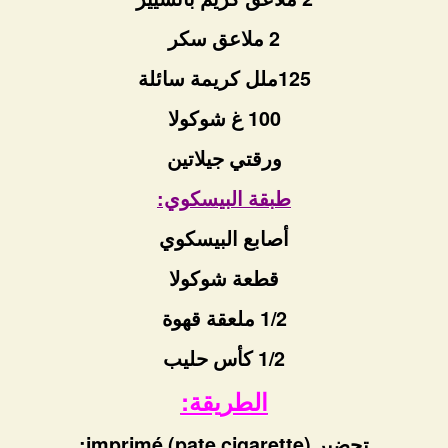
2 ملاعق سكر
125ملل كريمة سائلة
100 غ شوكولا
ورقتي جيلاتين
طبقة البيسكوي:
أصابع البيسكوي
قطعة شوكولا
1/2 ملعقة قهوة
1/2 كأس حليب
الطريقة:
تحضير imprimé (pate cigarette):