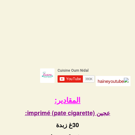
المقادير:
عجين imprimé (pate cigarette):
30غ زبدة