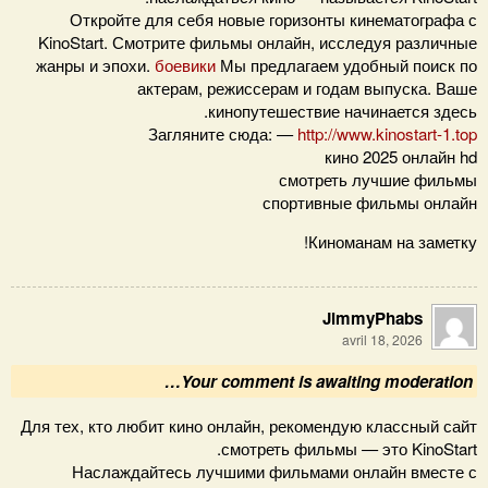
Откройте для себя новые горизонты кинематографа с
KinoStart. Смотрите фильмы онлайн, исследуя различные
жанры и эпохи.
боевики
Мы предлагаем удобный поиск по
актерам, режиссерам и годам выпуска. Ваше
кинопутешествие начинается здесь.
Загляните сюда: —
http://www.kinostart-1.top
кино 2025 онлайн hd
смотреть лучшие фильмы
спортивные фильмы онлайн
Киноманам на заметку!
JimmyPhabs
avril 18, 2026
Your comment is awaiting moderation…
Для тех, кто любит кино онлайн, рекомендую классный сайт
смотреть фильмы — это KinoStart.
Наслаждайтесь лучшими фильмами онлайн вместе с