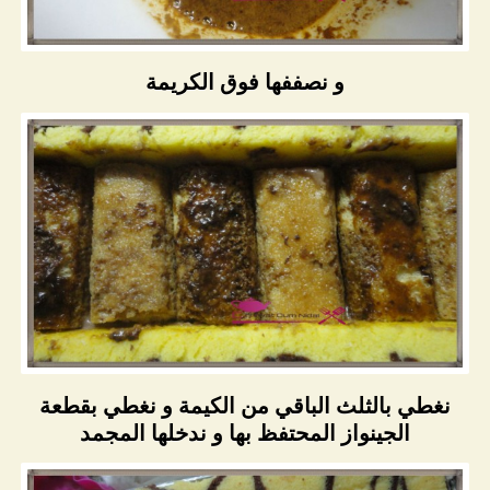
و نصففها فوق الكريمة
نغطي بالثلث الباقي من الكيمة و نغطي بقطعة
الجينواز المحتفظ بها و ندخلها المجمد