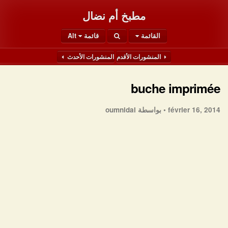
مطبخ أم نضال
القائمة
قائمة Alt
المنشورات الأقدم
المنشورات الأحدث
buche imprimée
بواسطة oumnidal
février 16, 2014 •