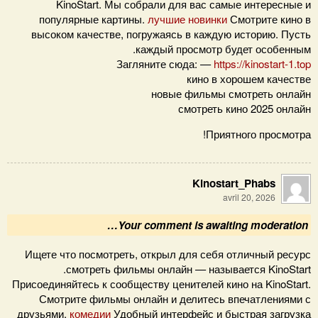
KinoStart. Мы собрали для вас самые интересные и
популярные картины.
лучшие новинки
Смотрите кино в
высоком качестве, погружаясь в каждую историю. Пусть
каждый просмотр будет особенным.
Загляните сюда: —
https://kinostart-1.top
кино в хорошем качестве
новые фильмы смотреть онлайн
смотреть кино 2025 онлайн
Приятного просмотра!
Kinostart_Phabs
avril 20, 2026
Your comment is awaiting moderation…
Ищете что посмотреть, открыл для себя отличный ресурс
смотреть фильмы онлайн — называется KinoStart.
Присоединяйтесь к сообществу ценителей кино на KinoStart.
Смотрите фильмы онлайн и делитесь впечатлениями с
друзьями.
комедии
Удобный интерфейс и быстрая загрузка