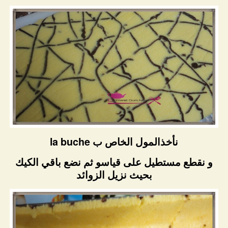
نأخذالمول الخاص ب la buche
و نقطع مستطيل على قياسو ثم نضع باقي الكيك
بحيث نزيل الزوائد