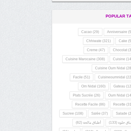
POPULAR T
Cacao
(29)
Anniversaire
(5
Chhiwate
(321)
Cake
(5
Creme
(47)
Chocolat
(3
Cuisine Marocaine
(308)
Cuisine
(14
Cuisine Oum Nidal
(28
Facile
(51)
Cuisineoumnidal
(22
Om Nidal
(160)
Gateau
(12
Plats Sucrée
(26)
Oum Nidal
(14
Recette Facile
(86)
Recette
(31
Sucree
(108)
Salée
(37)
Salade
(2
اق حلوة
(133)
أطباق مالحة
(62)