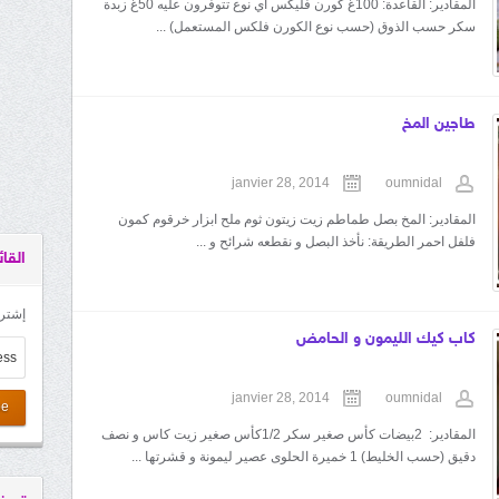
المقادير: القاعدة: 100غ كورن فليكس أي نوع تتوفرون عليه 50غ زبدة
سكر حسب الذوق (حسب نوع الكورن فلكس المستعمل) ...
طاجين المخ
janvier 28, 2014
oumnidal
المقادير: المخ بصل طماطم زيت زيتون ثوم ملح ابزار خرقوم كمون
فلفل احمر الطريقة: نأخذ البصل و نقطعه شرائح و ...
القائ
إشترك
كاب كيك الليمون و الحامض
janvier 28, 2014
oumnidal
be
المقادير: 2بيضات كأس صغير سكر 1/2كأس صغير زيت كاس و نصف
دقيق (حسب الخليط) 1 خميرة الحلوى عصير ليمونة و قشرتها ...