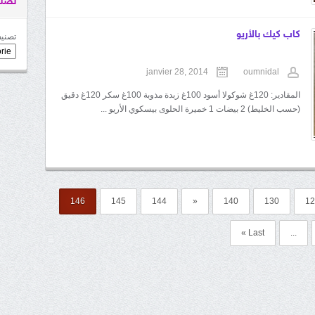
تصني
كاب كيك بالأريو
تصنيف
janvier 28, 2014
oumnidal
المقادير: 120غ شوكولا أسود 100غ زبدة مذوبة 100غ سكر 120غ دقيق
(حسب الخليط) 2 بيضات 1 خميرة الحلوى بيسكوي الأريو ...
146
145
144
«
140
130
12
Last »
...