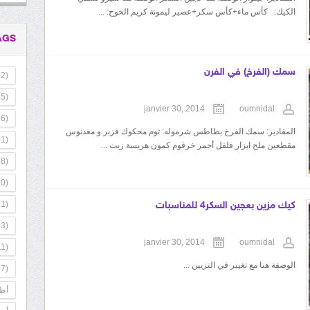
الكيك: كأس ماء+كأس سكر+عصير ليمونة كريم الخوخ: ...
AGS
سمك (الفرخ) في الفرن
2)
5)
janvier 30, 2014
oumnidal
6)
المقادير: سمك الفرخ بطاطس شرموله: ثوم محكوك قزبر و معدنوس
1)
مقطعين ملح ابزار فلفل أحمر خرقوم كمون هريسة زيت ...
8)
0)
1)
كيك مزين بعجين السكر4 للمناسبات
3)
janvier 30, 2014
oumnidal
1)
الوصفة هنا مع تغيير في التزيين ...
7)
أطب