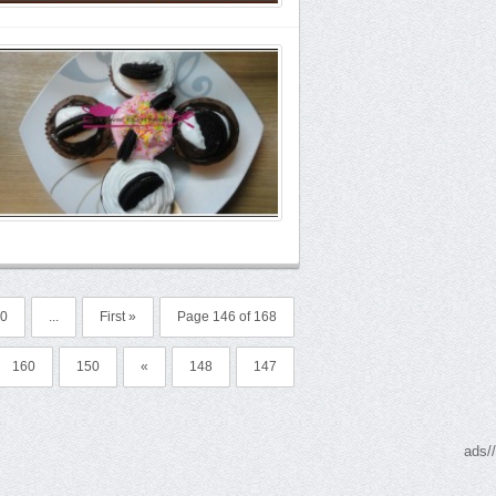
0
...
« First
Page 146 of 168
160
150
»
148
147
//ads