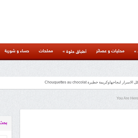
محليات و عصائر
مملحات
حساء و شوربة
»
»
أطباق حلوة
جاحهاوكريمة خطيرة Chouquettes au chocolat
You Are Her
facebook
googleplus
pinterest
twitter
youtube
instagram
بحث