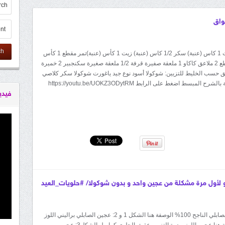
واق
ch
المقادير: 4 بيضات 1 كاس (عنبة) سكر 1/2 كاس (عنبة) زيت 1 كأس (عنبة)تمر مقطع 1 كأس
(عنبة) كركاع مقطع 2 ملاعق كاكاو 1 ملعقة صفيرة قرفة 1/2 ملعقة صغيرة سكنجبير 2 خميرة
يق حسب الخليط للتزيين: شوكولا أسود نوع جيد ياغورت شوكولا سكر كلاصي
لمبسط اضغط على الرابط https://youtu.be/UOKZ3ODytRM
فيدي
المقادير: عجين الصابلي الناجح 100% الوصفة هنا الشكل 1 و 2: عجين الصابلي براليني اللوز
و النوازيت الوصفة هنا عجين اللوز بودرة التزيين عقيق الحلوى كراميل الشكل3: عجين