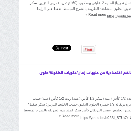
زبدة ماء الزهر (5سل تقريبا) الخليط2: علبتي بيسكوي (160غ تقريبا) مربى للتزيين: سكر
عقيق الحلوى لمشاهدة الطريقة بالشرح المبسط اضغط على الرابط
»
Read more
https://youtu.
لفم اقتصادية من حلويات زمان/ذكريات الطفولة/حلوى
المقادير: 125غ زبدة 1/2 كأس (عنبة) سكر 1/2 كأس (عنبة) زيت 1/2 كأس (عنبة) حليب
قشرة حامضة قشرة برتقالة 1/2 خميرة الحلوى الدقيق حسب الخليط للتزيين: سكر صقيل/
صير الحامض عصير البرتقال كأس سكر لمشاهدة الطريقة بالشرح المبسط
»
Read more
http