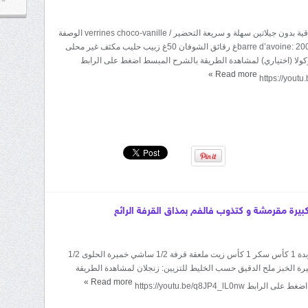
المقادير: تحلية راقية بدون جيلاتين سهلة و سريعة التحضير / verrines choco-vanille الوصفة
هنا عصير الدلاح barre d’avoine: 200غ رقائق الشوفان 50غ زبيب حليب مكثف غير محلى
لا (اختياري) لمشاهدة الطريقة بالشرح المبسط اضغط على الرابط
»
Read more
https://yout
كبيرة مقرمشة و كتذوب فالفم بمذاق القرفة الرائع
المقادير: 125غ زبدة 1 كأس سكر 1 كأس زيت ملعقة قرفة 1/2 ساشي خميرة الحلوى 1/2
ة الخبز ملح الدقيق حسب الخليط للتزيين: زنجلان لمشاهدة الطريقة
»
Read more
ط https://youtu.be/q8JP4_lL0nw