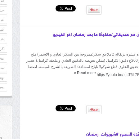
أم 
حلو
شه
شه
ن مع صديقاتي/مفاجأة ما بعد رمضان اخر الفيديو
شوك
كري
المقادير: 50غ زبدة قشرة برتقالة 2 ملاعق سكر(ممزوجة بين السكر العادي و الاسمر) ملح
مح
200غ بودرة اللوز 200غ دقيق الكراميل (يمكن تعويضه بالدقيق العادي و ملعقة كراميل) عصير
: عقيق الحلوى قطع شوكولا ناباج لمشاهدة الطريقة بالشرح المبسط اضغط
مطب
»
Read more
وص
وص
مائدة السحور #شهيوات_رمضان
rs