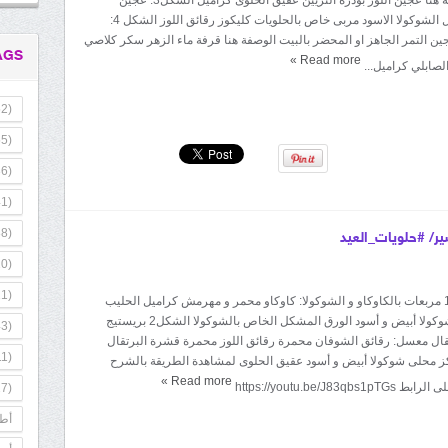
الصابلي فرميسيل الشوكولا الاسود مربى خاص بالحلويات كليكوز رقائق اللوز الشكل 4:
ن التمر الجاهز او المحضر بالبيت الوصفة هنا قرفة ماء الزهر سكر كلاصي
AGS
»
Read more
2)
5)
6)
1)
8)
ر/ #حلويات_العيد
0)
1)
المقادير: الشكل1 مربعات بالكاوكاو و الشوكولا: كاوكاو محمر و مهرمش كراميل الحليب
المركز المحلى شوكولا أبيض و أسود الورق المشكل الخاص بالشوكولا الشكل2 بريستيج
3)
تقال معسل: رقائق الشوفان محمرة رقائق اللوز محمرة قشرة البرتقال
1)
محلى شوكولا أبيض و أسود عقيق الحلوى لمشاهدة الطريقة بالشرح
»
Read more
https://youtu.be/J8
7)
أطب