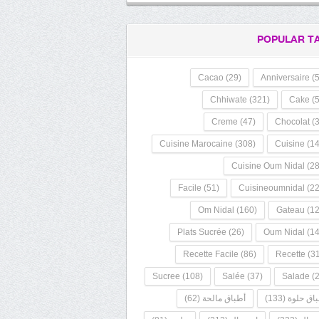
POPULAR T
Cacao
(29)
Anniversaire
(5
Chhiwate
(321)
Cake
(5
Creme
(47)
Chocolat
(3
Cuisine Marocaine
(308)
Cuisine
(14
Cuisine Oum Nidal
(28
Facile
(51)
Cuisineoumnidal
(22
Om Nidal
(160)
Gateau
(12
Plats Sucrée
(26)
Oum Nidal
(14
Recette Facile
(86)
Recette
(31
Sucree
(108)
Salée
(37)
Salade
(2
اق حلوة
(133)
أطباق مالحة
(62)