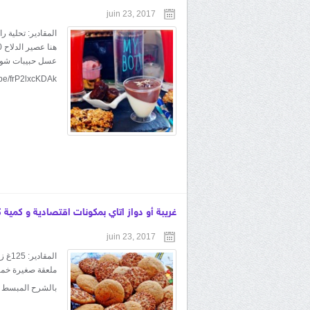
juin 23, 2017
عسل حبيبات شوكو
u.be/frP2lxcKDAk
غريبة أو دواز اتاي بمكونات اقتصادية و كمية 
juin 23, 2017
ملعقة صغيرة خمير
بالشرح المبسط اضغط على الراب