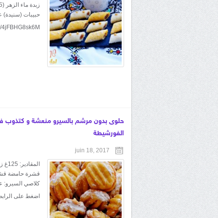
حبيبات (سنيدة) 
be/4jFBHG8sk6M
حلوى بدون مرشم بالسيرو منعشة و كتذوب فا
الفورشيطة
juin 18, 2017
كلاصي السيرو: ع
اضغط على الرابط s://youtu.be/b02SI_STUXY