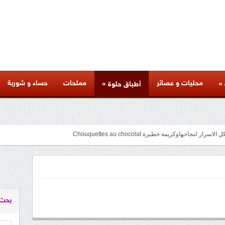
محليات و عصائر
مملحات
حساء و شوربة
»
»
أطباق حلوة
متنوعة لذيذة بأسرار المطاعم وكل المراحل والنصائح والمكونات الخاصة بها
facebook
googleplus
pinterest
twitter
youtube
instagram
بحث