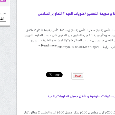
تصني
تصنيف
ة و سريعة التحضير /حلويات العيد #التعاون_السادس
المقادير: 4 بيضات 1 كأس (عنبة) سكر 1 كأس (عنبة) زيت 1/2 كأس (عنبة) كاكاو 2 ملاعق
كبار شوكولا نوع جيد مذوبة/أو نوتيلا 1 خميرة الحلوى ملح الدقيق على حسب الخليط للتزيين:
كلاصي سبيسيال حبيبات السكر شوكولا لمشاهدة الطريقة بالشرح
»
Read more
https://youtu.be/dS
 بمكونات متوفرة و شكل جميل #حلويات_العيد
المقادير: الخليط1: 200غ كوك مطحون 100غ سكر صقيل 100غ غبرة الحليب 2 معالق كبار