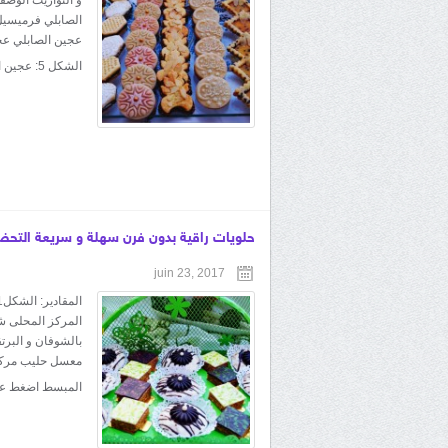
عجين الصابلي عجي
الشكل 5: عجين الصابلي كراميل...
حلويات راقية بدون فرن سهلة و سريعة التحضي
juin 23, 2017
بالشوفان و البر
معسل حليب مركز 
المبسط اضغط على الرابط 3qbs1pTGs