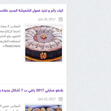
كيك رائع و لذيذ فمول الشميشة الجديد فالاس
juin 28, 2017
الحلوى ملح الدق
لمشاهدة الطريقة بالشرح ا
»
Read more
بلاطو صابلي 2017 راقي ب 7 أشكال جديدة و لأول مرة مشكلة من عجين واحد و بدون شوكولا/ #حلويات_العيد
juin 23, 2017