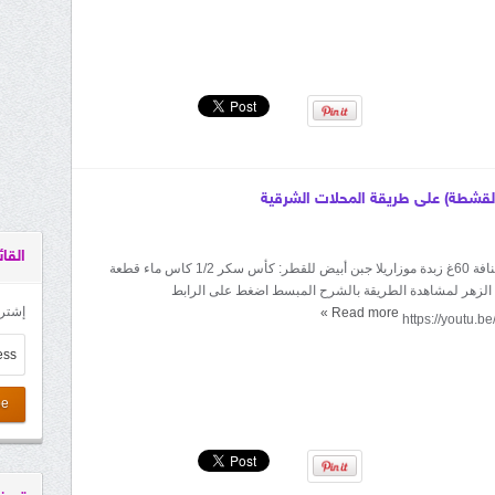
(القشطة) على طريقة المحلات الشرقية
القائ
المقادير: 200غ كنافة 60غ زبدة موزاريلا جبن أبيض للقطر: كأس سكر 1/2 كاس ماء قطعة
الزهر لمشاهدة الطريقة بالشرح المبسط اضغط على الرابط
إشترك
»
Read more
https://youtu.
be