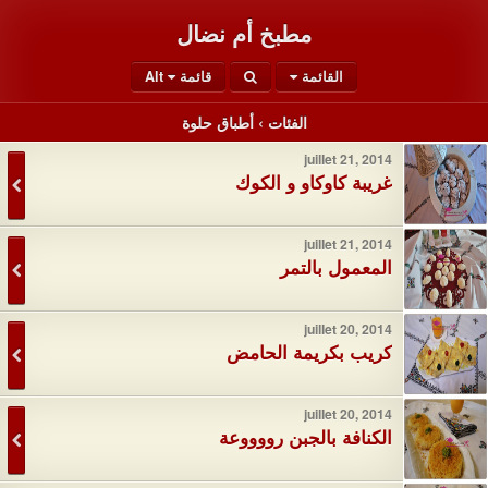
مطبخ أم نضال
القائمة
قائمة Alt
الفئات ›
أطباق حلوة
juillet 21, 2014
غريبة كاوكاو و الكوك
juillet 21, 2014
المعمول بالتمر
juillet 20, 2014
كريب بكريمة الحامض
juillet 20, 2014
الكنافة بالجبن رووووعة