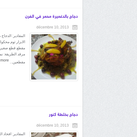
دجاج بالدغميرة محمر في الفرن
décembre 10, 2013
المقادير: الدجاج
الابزار ثوم محك
مقطع قطع صغيرة م
مرقد الطريقة: ن
 more
مقطعين...
دجاج بخلطة كنور
décembre 10, 2013
المقادير: افخاد 