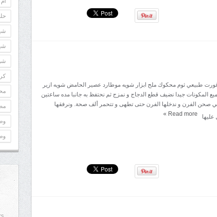
أم 
حلو
شه
شه
شوك
كري
اغورت طبيعي ثوم محكوك ملح ابزار شويه موطارد عصير الحامض شويه ازير
مح
يع المكونات جيدا نضيف قطع الدجاج و نمزج ثم نحتفظ به جانبا مده ساعتين
في صحن الفرن و ندخلها الفرن حتى تطهى و تتحمر ألف صحة. ونرفقها
مطب
»
Read more
 عليها
وص
وص
rs