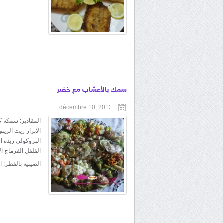
سمك بالأعشاب مع خضر
décembre 10, 2013
المقادير: سمكة ك
الابزار زيت الزي
البروكولي زبده ا
الفلفل الفرماج ا
الصينيه بالفطر: ا