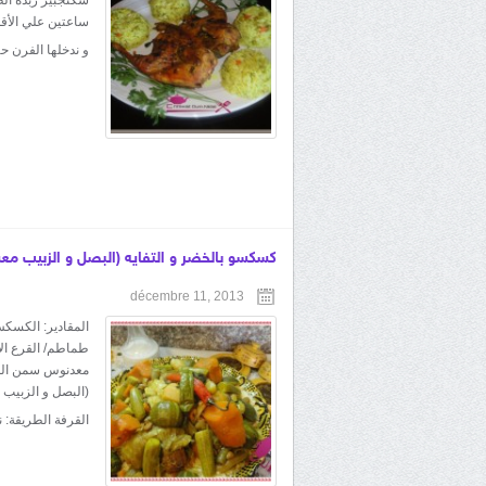
ساعتين علي الأقل
و ندخلها الفرن ح
كسكسو بالخضر و التفايه (البصل و الزبيب مع
décembre 11, 2013
المقادير: الكسكس
طماطم/ القرع الأ
معدنوس سمن الملح
(البصل و الزبيب 
القرفة الطريقة: 