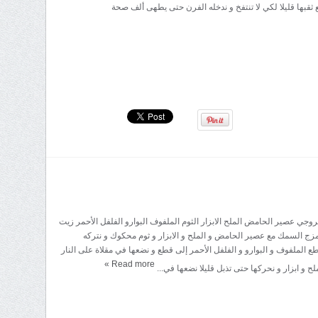
ع ثقبها قليلا لكي لا تنتفخ و ندخله الفرن حتى يطهى ألف صحة
روجي عصير الحامض الملح الابزار الثوم الملفوف البوارو الفلفل الأحمر زيت
مزج السمك مع عصير الحامض و الملح و الابزار و ثوم محكوك و نتركه
ع الملفوف و البوارو و الفلفل الأحمر إلى قطع و نضعها في مقلاة على النار
»
Read more
ح و ابزار و نحركها حتى تذبل قليلا نضعها في...