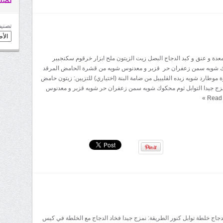
تصني
تصنيف
 معدة و عنق و كبد الدجاج البصل زيت الزيتون ملح ابزار خرقوم سكنجبير
وك شويه سمن زعفران حر قزبر و معدنوس شويه من قشرة الحامض المرقد
وطارد شويه زبده القليييل من ضامة البنة (اختياري) للتزيين: زيتون حامض
مزج جيدا التوابل ثوم محكوك شويه سمن زعفران حر شويه قزبر و معدنوس
»
Read
الدجاج خلطة توابل كنور الطريقة: نمزج جيدا فخاد الدجاج مع الخلطة في كيس