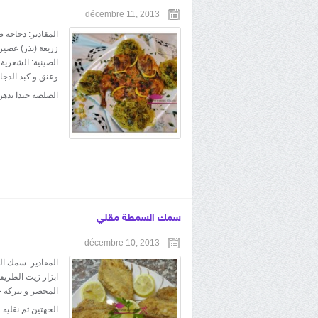
décembre 11, 2013
المقادير: دجاجة
زريعة (بذر) عصي
الصينية: الشعرية
وعنق و كبد الدجا
الصلصة جيدا ندهن
سمك السمطة مقلي
décembre 10, 2013
المقادير: سمك ا
ابزار زيت الطريق
المحضر و نتركه ج
الجهتين ثم نقلي