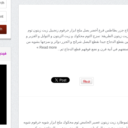
ch
جاج جزر بطاطس قرع أخضر بصل ملح ابزار خرقوم زنجبيل زيت زيتون ثوم
ت زيتون الطريقة: نمزج الثوم محكوك و زيت الزيتون و التوابل و القزبر و
بقطع الدجاج جيدا نقطع البصل شرائح و الجزر دوائر و نمزجها بشويه من
»
Read more
 نصففهم في آنية فرن و نضع فوقهم قطع الدجاج ثم...
فيدي
الموطارد زيت زيتون عصير الحامض ثوم محكوك ملح ابزار شويه خرقوم شويه
ريقة: نمزج جميع المكونات من غير الزبدة و ندهن به الدجاج ثم نتركه