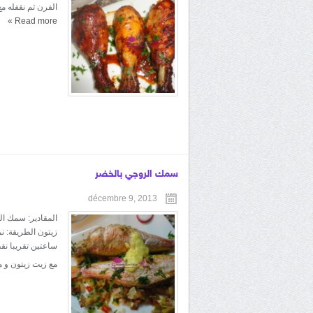
الفرن ثم نقفله م
»
Read more
سمك الروجي بالخضر
décembre 9, 2013
المقادير: سمك ال
زيتون الطريقة: ن
ساعتين تقريبا نقط
مع زيت زيتون و مل