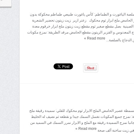
 صلصة الياغورت و الطماطم: كأس ياغورت طبيعي طماطم محكوكة بدون
ر الحامض ملح ابزار ثوم محكوك زعتر ازير زيت زيتون تحضير الشعرية
 الصينية بصل مقطع صغير ثوم مقطع زيت زيتون ملح ابزار خرقوم معدة
ج المعدنوس و القزبر الزيتون مقطع الحامض مرقد الطريقة: نمزج مكونات
»
Read more
 الدجاج بالصلصة...
لسمطة عصير الحامض الملح الابزار ثوم محكوك للقلي: سميدة رقيقة ملح
ة: نمزج جميع المكونات نغسل السمك جيدا و نقطعه ثم نضيف له الخليط
انبا نمزج السميدة رقيقة مع الملح و الابزار نمرر السمك في السميد من
»
Read more
ه في زيت ساخنة ألف صحة