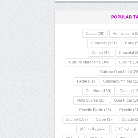
POPULAR T
Cacao
(29)
Anniversaire
(5
Chhiwate
(321)
Cake
(5
Creme
(47)
Chocolat
(3
Cuisine Marocaine
(308)
Cuisine
(14
Cuisine Oum Nidal
(28
Facile
(51)
Cuisineoumnidal
(22
Om Nidal
(160)
Gateau
(12
Plats Sucrée
(26)
Oum Nidal
(14
Recette Facile
(86)
Recette
(31
Sucree
(108)
Salée
(37)
Salade
(2
اق حلوة
(133)
أطباق مالحة
(62)