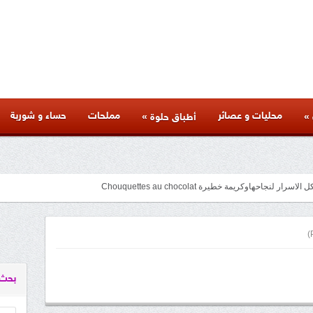
محليات و عصائر
مملحات
حساء و شوربة
»
»
أطباق حلوة
متنوعة لذيذة بأسرار المطاعم وكل المراحل والنصائح والمكونات الخاصة بها
facebook
googleplus
pinterest
twitter
youtube
instagram
بحث