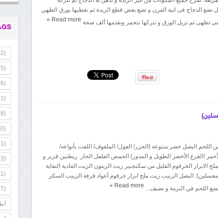
 نضع الدجاج فى انية الفرن و نضع بعض قطع الزبدة ثم نغطيها بورق الطهي
»
Read more
تى تطهى ثم نزيل الورق و نتركها تتحمر ونقدمها ألف صحة
AGS
2)
5)
6)
1)
8)
سلين)
0)
1)
 اللحم البصل خضر متنوعة (الجزر/ الفول/ الملفوف/ اللفت بأنواعه/
حمر /القرع الأخضر الطويل و المدور) الحمص الفلفل الحار ربطتين قزبر و
3)
 الابزار الخرقوم القليل من سكنجبير زيت الزيتون الزيت العادية التفاية
1)
معسلين): البصل الزبيب زيت ملح ابزار خرقوم أعواد قرفة الزبيب السكر
»
Read more
نضع اللحم في البرمة و نضيف...
7)
أطب