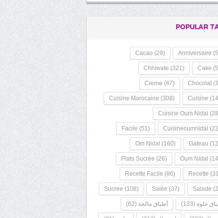
POPULAR T
Cacao
(29)
Anniversaire
(5
Chhiwate
(321)
Cake
(5
Creme
(47)
Chocolat
(3
Cuisine Marocaine
(308)
Cuisine
(14
Cuisine Oum Nidal
(28
Facile
(51)
Cuisineoumnidal
(22
Om Nidal
(160)
Gateau
(12
Plats Sucrée
(26)
Oum Nidal
(14
Recette Facile
(86)
Recette
(31
Sucree
(108)
Salée
(37)
Salade
(2
(62)
أطباق مالحة
(133)
اق حلوة