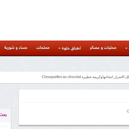
محليات و عصائر
مملحات
حساء و شوربة
»
»
أطباق حلوة
ك فالبيت و كل الاسرار لنجاحهاوكريمة خطيرة
facebook
googleplus
pinterest
twitter
youtube
instagram
C
بحث