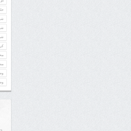
أم 
حلو
شه
شه
شوك
كري
مح
مطب
وص
وص
rs