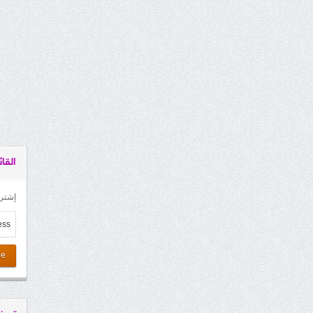
القائ
إشترك
be