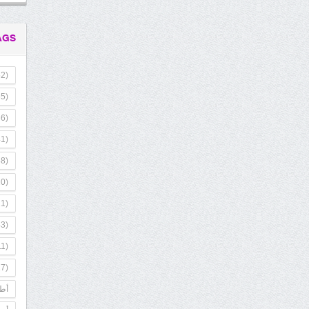
AGS
2)
5)
6)
1)
8)
0)
1)
3)
1)
7)
أطب