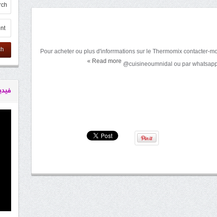
ch
Pour acheter ou plus d'inforrmations sur le Thermomix contacter-mo
»
Read more
@cuisineoumnidal ou par whatsa
فيدي