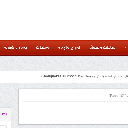
محليات و عصائر
مملحات
حساء و شوربة
»
»
أطباق حلوة
متنوعة لذيذة بأسرار المطاعم وكل المراحل والنصائح والمكونات الخاصة بها
facebook
googleplus
pinterest
twitter
youtube
instagram
(Page 10)
بحث