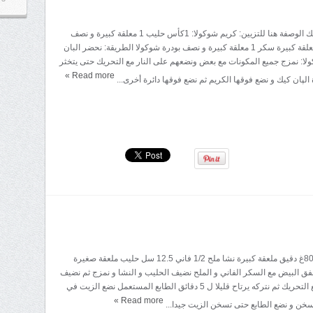
المقادير: البان كيك الوصفة هنا للتزيين: كريم شوكولا: 1كأس حليب 1 معلقة كبيرة و نصف
كريم پاتسيير 1 معلقة كبيرة سكر 1 معلقة كبيرة و نصف بودرة شوكولا الطريقة: نحضر البان
لا: نمزج جميع المكونات مع بعض ونضعهم على النار مع التحريك حتى يتخثر
»
Read more
 الپان كيك و نضع فوقها الكريم ثم نضع فوقها دائرة أخرى...
المقادير: 1 بيضة 80غ دقيق ملعقة كبيرة نشا ملح 1/2 فاني 12.5 سل حليب ملعقة صغيرة
ق البيض مع السكر الفاني و الملح نضيف الحليب و النشا و نمزج ثم نضيف
تدريجيا الدقيق مع التحريك ثم نتركه يرتاح قليلا ل 5 دقائق الطابع المستعمل نضع الزيت في
»
Read more
يسخن و نضع الطابع حتى تسخن الزيت جيدا...