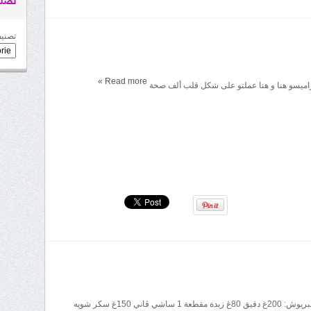
تصني
تصنيف
»
Read more
اميسو هنا و هنا عملتو على شكل قلب ألف صحة
المقادير: عجين البريوش: 200غ دقيق 80غ زبدة مقطعة 1 ساشي ڤاني 150غ سكر شويه