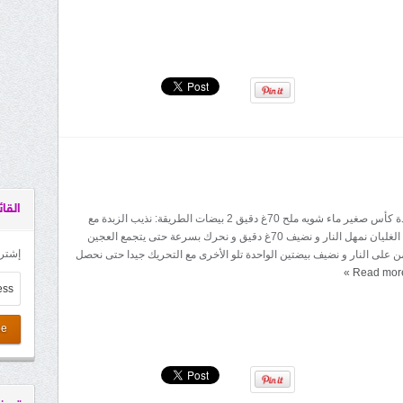
القائ
المقادير: 50غ زبدة كأس صغير ماء شويه ملح 70غ دقيق 2 بيضات الطريقة: نذيب الزبدة مع
الماء و الملح عند الغليان نمهل النار و نضيف 70غ دقيق و نحرك بسرعة حتى يتجمع العجين
إشترك
 على النار و نضيف بيضتين الواحدة تلو الأخرى مع التحريك جيدا حتى نحصل
»
Read mor
be