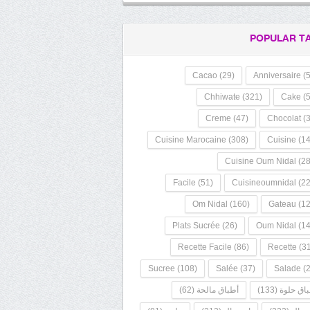
POPULAR T
Cacao
(29)
Anniversaire
(5
Chhiwate
(321)
Cake
(5
Creme
(47)
Chocolat
(3
Cuisine Marocaine
(308)
Cuisine
(14
Cuisine Oum Nidal
(28
Facile
(51)
Cuisineoumnidal
(22
Om Nidal
(160)
Gateau
(12
Plats Sucrée
(26)
Oum Nidal
(14
Recette Facile
(86)
Recette
(31
Sucree
(108)
Salée
(37)
Salade
(2
اق حلوة
(133)
أطباق مالحة
(62)