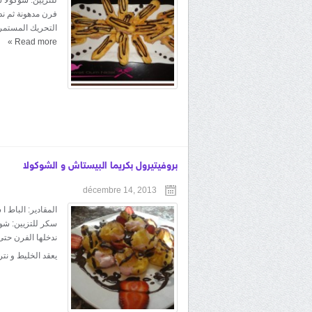
فرن مدهونة ثم ند
التحريك المستمر ح
»
Read more
بروفيتيرول بكريما البيستاش و الشوكولا
décembre 14, 2013
سكر للتزيين: شوك
ندخلها الفرن حتى
يعقد الخليط و نتر