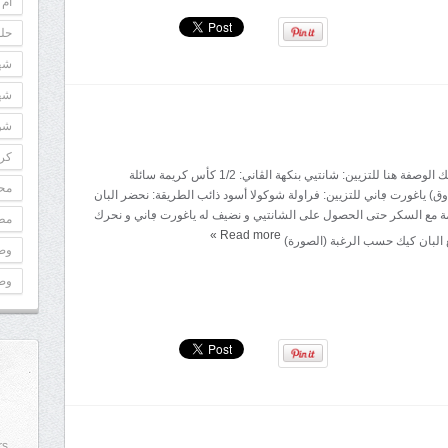
أم 
حلو
شه
شه
شوك
كري
المقادير: البان كيك الوصفة هنا للتزيين: شانتيي بنكهة الڤاني: 1/2 كأس كريمة سائلة
مح
 ياغورت ڢاني للتزيين: فراولة شوكولا أسود ذائب الطريقة: نحضر البان
ة مع السكر حتى الحصول على الشانتيي و نضيف له ياغورت ڢاني و نحرك
مطب
»
Read more
 البان كيك حسب الرغبة (الصورة)
وص
وص
rs