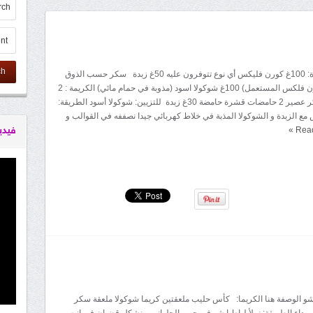
ch
المقادير: القاعدة: 100غ كورن فليكس أي نوع تتوفرون عليه 50غ زبدة سكر حسب الذوق
(حسب نوع الكورن فلكس المستعمل) 100غ شوكولا اسود (مذوبة في حمام مائي) الكريمة : 2
بيضات 100غ سكر عصير 2 حامضات قشرة حامضة 30غ زبدة للتزيين: شوكولا أسود الطريقة:
مع الزبدة و الشوكولا المذبة في خلاط كهربائي جيدا نصففه في القوالب و
Rea
»
فيدي
ا شو الوصفة هنا الكريما: كأس حليب ملعقتين كريما شوكولا ملعقة سكر
سوداء الطريقة: نملأ لباط ا شو في جيب الحلواني و نشكل قضبان في انيه