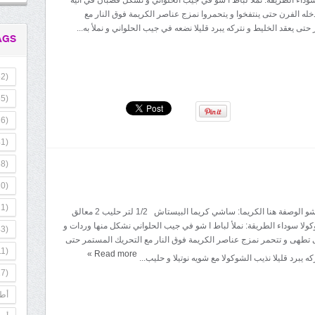
خله الفرن حتى ينتفخوا و يتحمروا نمزج عناصر الكريمة فوق النار مع
تى يعقد الخليط و نتركه يبرد قليلا نضعه في جيب الحلواني و نملأ به...
AGS
2)
5)
6)
1)
8)
0)
1)
المقادير: الباط ا شو الوصفة هنا الكريما: ساشي كريما البيستاش 1/2 لتر حليب 2 معالق
ولا سوداء الطريقة: نملأ لباط ا شو في جيب الحلواني نشكل منها وردات و
3)
 تطهى و تتحمر نمزج عناصر الكريمة فوق النار مع التحريك المستمر حتى
1)
»
Read more
كه يبرد قليلا نذيب الشوكولا مع شويه نوتيلا و حليب...
7)
أطب