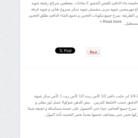
قرفة قشرة 1/2 حامضة ماء الدافئ للعجن الحشو: 2 تفاحات مقطعين شرائح رقيقة شويه
كاع مهرمشين شويه مربى مشمش شويه سكر ممزوج بڤاني و شويه قرفة
 الطريقة: نمزج جميع مكونات العجين و نجمع بالماء الدافئ نطلق العجين
»
Read more
ستطيل...
المقادير: بيضات 2 1/4 لتر حليب دافئ 1/2 كأس زبدة 1/2 كأس زيت 1 كأس سكر شوية
 الدقيق حسب الخليط للتزيين: بيض للدهن شوكولا عسل لوز مقلي و
نمزج جميع العناصر جيدا حتى الحصول على عجينة متماسكة و خفيفة شيئا
تركها تخمر حتى يتضاعف حجمها بعدما تخمر العجينة نأخذ المول...