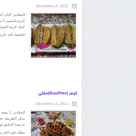
décembre 14, 2013
كييك كريم الشوكو
الخليط نأخذ دائرة
كوفر (Gauffres)مقلي
décembre 13, 2013
سكر الطريقة: نخف
مقلاه على النار 