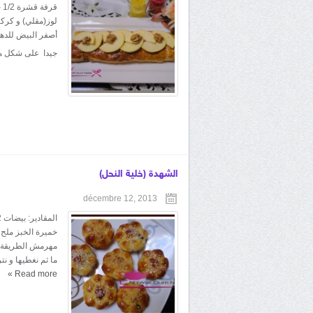
لوز(مقلي) و كر
أصفر البيض للدهن
جيدا على شكل م
الشهدة (خلية النحل)
décembre 12, 2013
خميرة الخبز ملح
مهرمش الطريقة: 
ما ثم نغطيها و ن
»
Read more