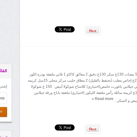
القائ
المقادير: جينواز: 5 بيضات 130غ سكر 130غ دقيق 2 معالق كاكاو 1 ڤاني ملعقة بودرة اللوز
كريم الإجاص: 250غ إجاص معلب (نحتفظ بالقليل) 2 معلاق حليب مركز محلى 15سل كريمه
إشترك
سائلة هولالا ورقتي جيلاتين ياغورت حامض(اختياري) كلاساج شوكولا أبيض: 150 غ شوكولا
بيضاء مقطعه 150غ كريمة سائلة رأس ملعقة كليكوز (اختياري) ملعقة ناباج ورقة جيلاتين
»
Read more
بيض و السكر...
be