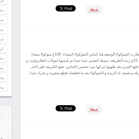
أم 
حلو
شه
شه
شوك
كري
المقادير: عجين طارت الشوكولا الوصفة هنا كناش الشوكولا البيضاء: 100غ شوكولا بيضاء
مح
62غ كريمة سائلة 25غ زبدة الطريقة: نبسط العجين جيدا جيدا ثم نلبسها لمولات الطارتوليت و
خلها الفرن بعد طهيها نتركها تبرد تحضير الكناش: نضع الكريمة على النار
مطب
يله و نضيف له الزبدة و الشوكولا بعد ما قطعناه قطع صغيرة و نحرك جيدا...
وص
وص
rs