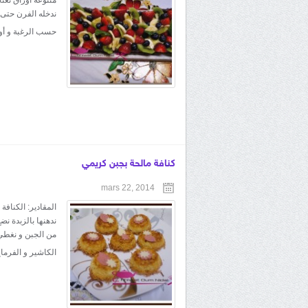
ندخله الفرن حتى 
حسب الرغبة و أ
كنافة مالحة بجبن كريمي
mars 22, 2014
المقادير: الكنافة
ندهنها بالزبدة ن
من الجبن و نغطي 
الكاشير و الفرم