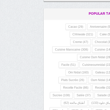
POPULAR T
Cacao
(29)
Anniversaire
(5
Chhiwate
(321)
Cake
(5
Creme
(47)
Chocolat
(3
Cuisine Marocaine
(308)
Cuisine
(14
Cuisine Oum Nidal
(28
Facile
(51)
Cuisineoumnidal
(22
Om Nidal
(160)
Gateau
(12
Plats Sucrée
(26)
Oum Nidal
(14
Recette Facile
(86)
Recette
(31
Sucree
(108)
Salée
(37)
Salade
(2
اق حلوة
(133)
أطباق مالحة
(62)