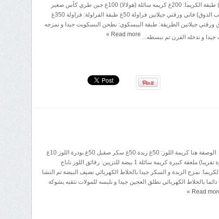
كونفتور (اختياري) طبقة الكريما: 200غ كريمة سائلة (هولالا) 100غ جبن طري كأس صغير
سكر صقيل (حسب الذوق) فاني ورقتي جيلاتين فراولة 50غ طبقة الفراولة: فراولة 350غ
رقتي جيلاتين الطريقة: طبقة البيسكوي: نطحن البسكويت جيدا و نمزجه
»
Read more
 جيدا و ندخله الفرن ثم نبسطه...
المقادير: العجين: الوصفة هنا كريمة اللوز: 50غ زبدة 50غ سكر صقيل 50غ بودرة اللوز 10غ
نشا (ملعقة صغيرة تقريبا) ملعقة كبيرة كريمة سائلة 1 بيضة للتزيين: رقائق اللوز ناباج
كريما: نمزج الزبدة و السكر جيدا بالخلاط الكهربائي نضيف البيضة ثم النشا
دائما بالخلاط الكهربائي نطلق العجين جيدا و نلبسه للمولات نثقبه بشوكة
»
Read mor