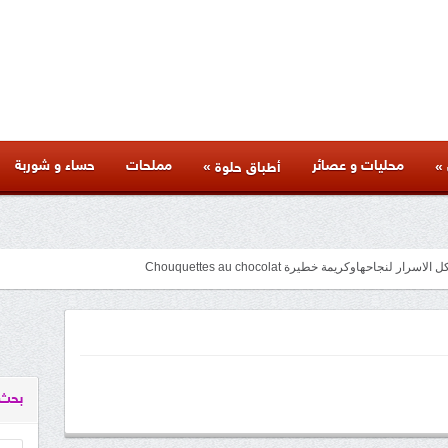
محليات و عصائر
مملحات
حساء و شوربة
»
»
أطباق حلوة
متنوعة لذيذة بأسرار المطاعم وكل المراحل والنصائح والمكونات الخاصة بها
facebook
googleplus
pinterest
twitter
youtube
instagram
بحث