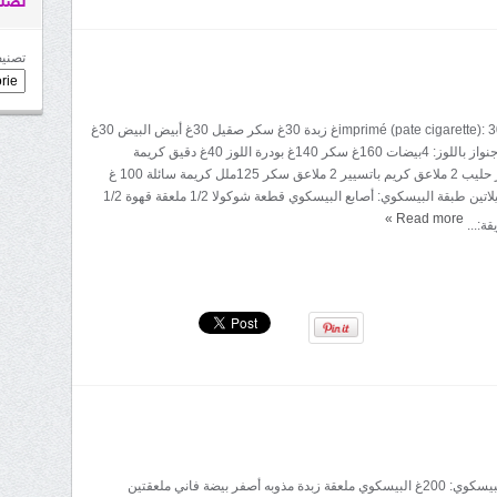
تصني
تصنيف
المقادير: عجين imprimé (pate cigarette): 30غ زبدة 30غ سكر صقيل 30غ أبيض البيض 30غ
دقيق 15غ كاكاو جنواز باللوز: 4بيضات 160غ سكر 140غ بودرة اللوز 40غ دقيق كريمة
الشوكولا: 1/4 لتر حليب 2 ملاعق كريم باتسيير 2 ملاعق سكر 125ملل كريمة سائلة 100 غ
شوكولا ورقتي جيلاتين طبقة البيسكوي: أصابع البيسكوي قطعة شوكولا 1/2 ملعقة قهوة 1/2
»
Read more
ة:...
المقادير: طبقة البيسكوي: 200غ البيسكوي ملعقة زبدة مذوبه أصفر بيضة فاني ملعقتين