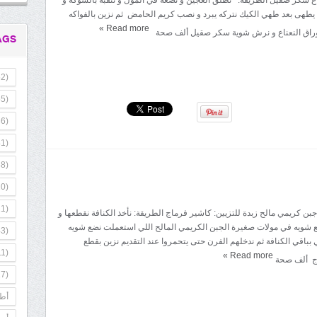
يطهى بعد طهي الكيك نتركه يبرد و نصب كريم الحامض ثم نزين بالفواكه
»
Read more
وراق النعناع و نرش شوية سكر صقيل ألف صحة
AGS
2)
5)
6)
1)
8)
0)
1)
 جبن كريمي مالح زبدة للتزيين: كاشير فرماج الطريقة: نأخذ الكنافة نقطعها و
ضع شويه في مولات صغيرة الجبن الكريمي المالح اللي استعملت نضع شويه
3)
بباقي الكنافة ثم ندخلهم الفرن حتى يتحمروا عند التقديم نزين بقطع
1)
»
Read more
اج ألف صحة
7)
أطب