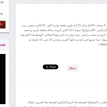
ch
المقادير: الجينواز: 4 بيضات 140غ سكر 170غ دقيق ملعقة بودرة اللوز 1/4كأس صغيير زيت
1/2 خميرة كريم البراليني: 50غ شوكولا سوداء 1/2 كأس كريمة سائلة ملعقة كبيرة و نصف
 كبيرة و نصف براليني بندق (نوازيت) الميرانغ الايطالي: الوصفة هنا الطريقة:
نمزج مكونات الجينواز جيدا نصبها في انية و ندخلها الفرن مسخن 10 حتى 15 دقيقة ثم
Rea
»
فيدي
لطارت بالشوكولا الوصفة هنا كريم الحامض الوصفة هنا للتزيين: فواكه
اع سكر صقيل الطريقة: نطلق العجين و نضعه في المول و نثقبه بالشوكة و