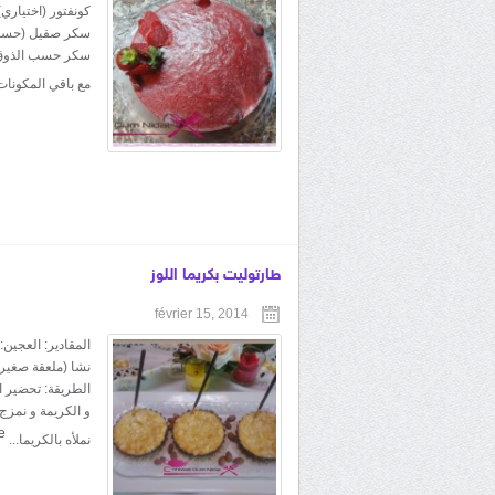
سكر حسب الذوق و
مع باقي المكونات
طارتوليت بكريما اللوز
février 15, 2014
الطريقة: تحضير ال
و الكريمة و نمزج 
e
نملأه بالكريما...