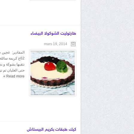
طارتوليت الشوكولا البيضاء
mars 19, 2014
نثقبها بشوكة و ند
حتى الغليان ثم نز
»
Read more
كيك طبقات بكريم البيستاش