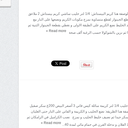
المقادير: جينواز الوصفة هنا كريم البيستاش: 1/4 لتر حليب ساشي كريم بيستاش 2 ملاعق
ع الجينواز لقطع متساوية نمزج مكونات الكريم ونضعها على النار مع
 الخليط نضع الكريم على الطبقة الاولى و نغطي بقطعة الجينواز الثنية ثم
»
Read more
ا ثم نزين بالشوكولا حسب الرغبة ألف صحة
المقادير: 1/2 لتر حليب 1/4 لتر كريمة سائلة كيس فاني 3 أصفر البيض 200غ سكر صقيل
ة هنا الطريقة: نضع الحليب و الكريمة و الفاني على النار حتى الغليان
سكر جيدا ثم نضيف خليط الحليب و نمزج نصب الكراميل في الرامكان ثم
»
Read more
لان و ندخله الفرن في حمام مائي لمدة 40...