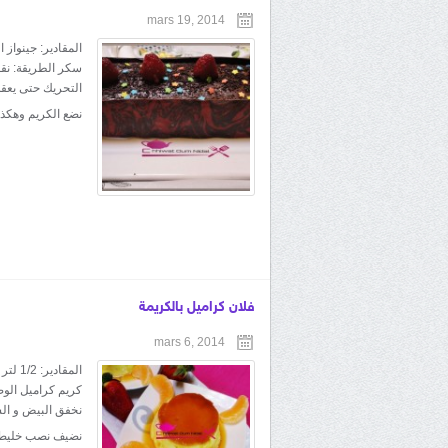
mars 19, 2014
سكر الطريقة: نقط
التحريك حتى يعقد
نضع الكريم وهكذ
فلان كراميل بالكريمة
mars 6, 2014
كريم كراميل الوصف
نخفق البيض و ال
نضيف نصب خليط الف