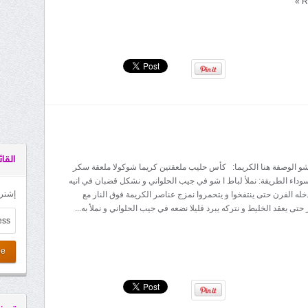
»
R
القائ
ا شو الوصفة هنا الكريما: كأس حليب ملعقتين كريما شوكولا ملعقة سكر
سوداء الطريقة: نملأ لباط ا شو في جيب الحلواني و نشكل قضبان في انيه
إشترك
خله الفرن حتى ينتفخوا و يتحمروا نمزج عناصر الكريمة فوق النار مع
تى يعقد الخليط و نتركه يبرد قليلا نضعه في جيب الحلواني و نملأ به...
be