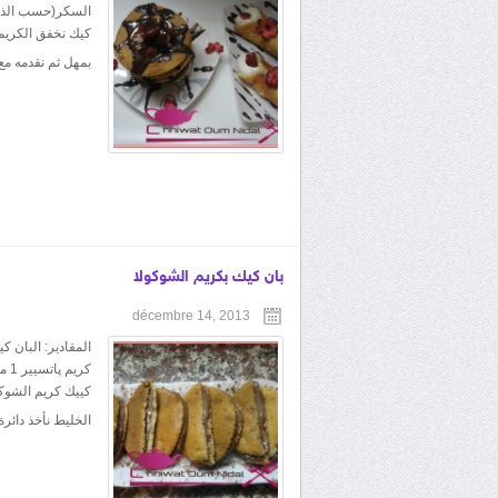
السكر(حسب الذوق)
كيك نخفق الكريم
بمهل ثم نقدمه مع
بان كيك بكريم الشوكولا
décembre 14, 2013
كييك كريم الشوكو
الخليط نأخذ دائرة