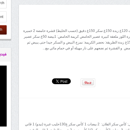
ch
المقادير: 4 بيضات 120غ زبدة 150غ سكر 150غ دقيق (حسب الخليط) قشرة حامضة 2 خميرة
الحلوى ملعقة بودرة اللوز ملعقة كبيرة عصير الحامض كريمة الحامض: 1بيضة 50غ سكر عصير
و قشرة حامضة 15غ زبدة الطريقة: نحضر الكريمة: نمزج البيض و السكر جيدا حتى يبيض ثم
ض و القشرة ثم نضعهم على نار مهيلة أو في حمام مائي مع...
فيدي
المقادير: الكراميل: كأس سكر الفلان: 2 بيضات 1 كأس سكر غ130حليب غبرة (نيدو) 1 ڨاني
2 كيسان ماء الكيك: 3بيضات 1كأس سكر 1/2 كأس زيت 2 خميرة الحلوى 1 ڨاني الدقيق