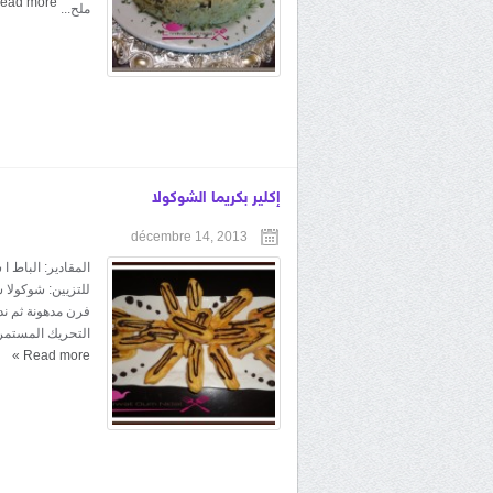
ead more
ملح...
إكلير بكريما الشوكولا
décembre 14, 2013
المقادير: الباط 
للتزيين: شوكولا 
فرن مدهونة ثم ند
التحريك المستمر ح
»
Read more