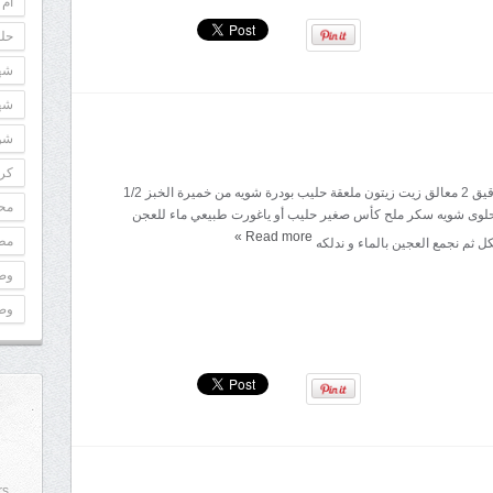
أم 
حلو
شه
شه
شوك
كري
المقادير: 250غ دقيق 2 معالق زيت زيتون ملعقة حليب بودرة شويه من خميرة الخبز 1/2
مح
لوى شويه سكر ملح كأس صغير حليب أو ياغورت طبيعي ماء للعجن
»
Read more
مطب
كل ثم نجمع العجين بالماء و ندلكه
وص
وص
rs