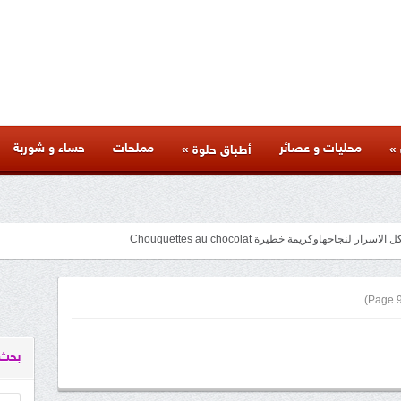
محليات و عصائر
مملحات
حساء و شوربة
»
»
أطباق حلوة
متنوعة لذيذة بأسرار المطاعم وكل المراحل والنصائح والمكونات الخاصة بها
facebook
googleplus
pinterest
twitter
youtube
instagram
بحث