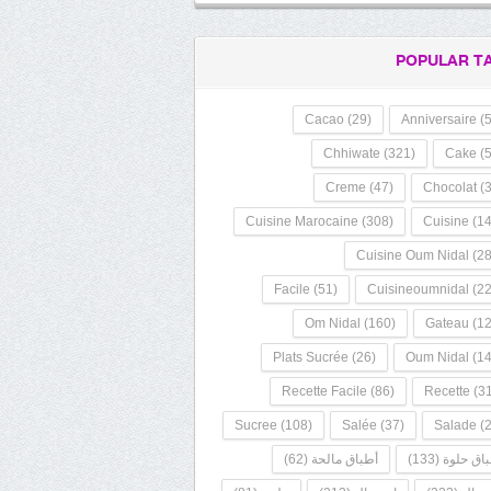
POPULAR T
Cacao
(29)
Anniversaire
(5
Chhiwate
(321)
Cake
(5
Creme
(47)
Chocolat
(3
Cuisine Marocaine
(308)
Cuisine
(14
Cuisine Oum Nidal
(28
Facile
(51)
Cuisineoumnidal
(22
Om Nidal
(160)
Gateau
(12
Plats Sucrée
(26)
Oum Nidal
(14
Recette Facile
(86)
Recette
(31
Sucree
(108)
Salée
(37)
Salade
(2
اق حلوة
(133)
أطباق مالحة
(62)