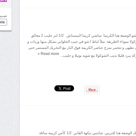
تصني
تصنيف
المقادير: الباط ا شو الوصفة هنا الكريما: ساشي كريما البيستاش 1/2 لتر حليب 2 معالق
ولا سوداء الطريقة: نملأ لباط ا شو في جيب الحلواني نشكل منها وردات و
 تطهى و تتحمر نمزج عناصر الكريمة فوق النار مع التحريك المستمر حتى
»
Read more
كه يبرد قليلا نذيب الشوكولا مع شويه نوتيلا و حليب...
المقادير: البان كيك الوصفة هنا للتزيين: شانتيي بنكهة الڤاني: 1/2 كأس كريمة سائلة