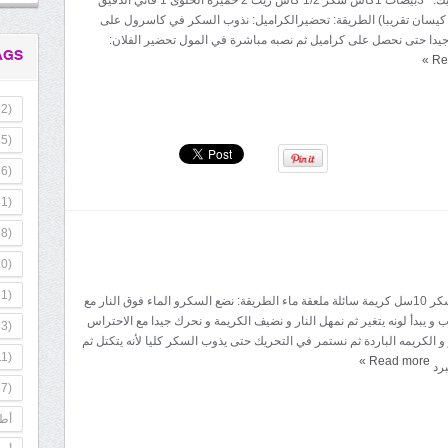
سب الخليط (2 كيسان تقريبا) الطريقة: تحضيرالكراميل: نذوب السكر في كاسرول على
 جيدا حتى نحصل على كراميل ثم نصبه مباشرة في المول تحضير الفلان:
AGS
»
Re
2)
5)
6)
1)
8)
0)
1)
المقادير: 100غ سكر 10سل كريمة سائلة ملعقة ماء الطريقة: نضع السكرو الماء فوق النار مع
و يبدأ لونه يتغير ثم نمهل النار و نضيف الكريمة و نحرك جيدا مع الاحتراس
3)
 الكريمه الباردة ثم نستمر في التحريك حتى يذوب السكر كليا لأنه يتكتل ثم
1)
»
Read more
برد
7)
أطب