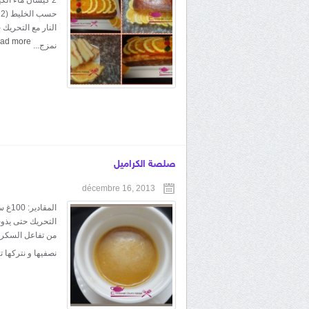
ح
النار مع التحريك
ad more
نمزج...
صلصة الكراميل
décembre 16, 2013
التحريك حتى يذوب 
من تفاعل السكر و
نصفيها و نتركها ت