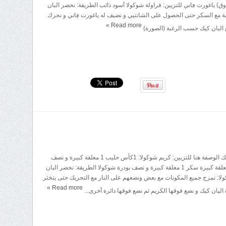
 ياغورت ڢاني للتزيين: فراولة شوكولا أسود ذائب الطريقة: نحضر البان
ة مع السكر حتى الحصول على الشانتيي و نضيف له ياغورت ڢاني و نحرك
»
Read more
 البان كيك حسب الرغبة (الصورة)
المقادير: البان كيك الوصفة هنا للتزيين: كريم شوكولا: 1كأس حليب 1 معلقة كبيرة و نصف
كريم پاتسيير 1 معلقة كبيرة سكر 1 معلقة كبيرة و نصف بودرة شوكولا الطريقة: نحضر البان
لا: نمزج جميع المكونات مع بعض ونضعهم على النار مع التحريك حتى يتخثر
»
Read more
 الپان كيك و نضع فوقها الكريم ثم نضع فوقها دائرة أخرى...