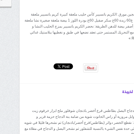
ادير: 500غ عجين مورق :الكريم باتسيير كأس حليب ملعقة كبيرة كريم باتسيير ملعقة
سكر كريما اللوز: غ60 زبدة 60غ سكر صقيل 60غ بودرة اللوز 1 بيضة ملعقة صغيرة نشا ملعقة
أصفر بيضة للدهن الطريقة: نحضر الكريم باتسيير بمزج الحليب النشا و
مع التحريك المستمر حتى تعقد نضعها في طبق و نغطيها ببلاستيك غدائي
»
R
لذييذة
الدجاج البصل بطاطس قرع أخضر باذنجان شوفلور ملح ابزار خرقوم زيت
ابل مروزية أو راس الحانوت شوية من ضامة بنة الدجاج حزمة قزبر و
 نقطع الخضر دوائر (بطاطس/قرع أخضر/باذنجان) ثم نشحرها قليلا في شويه
ى حدة نفس الشيء بالنسبة للشفلور ثم نشحر البصل و الدجاج في مقلاة مع