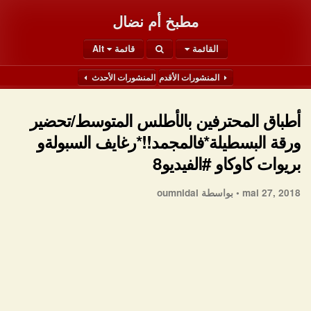
مطبخ أم نضال
القائمة
قائمة Alt
المنشورات الأقدم
المنشورات الأحدث
أطباق المحترفين بالأطلس المتوسط/تحضير
ورقة البسطيلة*فالمجمد!!*رغايف السبولةو
بريوات كاوكاو #الفيديو8
mai 27, 2018 •
بواسطة oumnidal