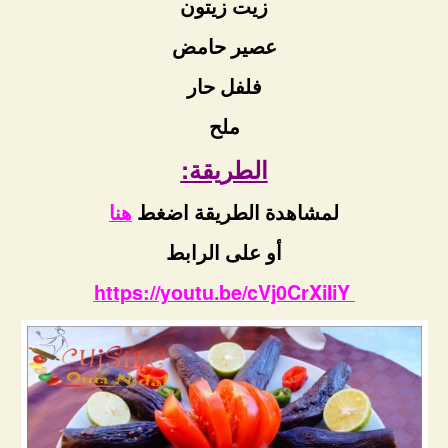
زيت زيتون
عصير حامض
فلفل حار
ملح
الطريقة:
لمشاهدة الطريقة اضغط
هنا
أو على الرابط
https://youtu.be/cVj0CrXiIiY