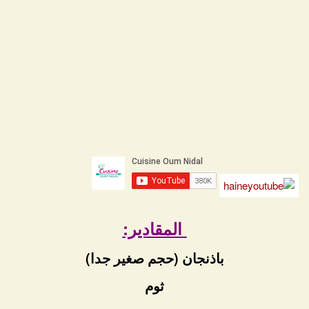
المقادير:
باذنجان (حجم صغير جدا)
ثوم