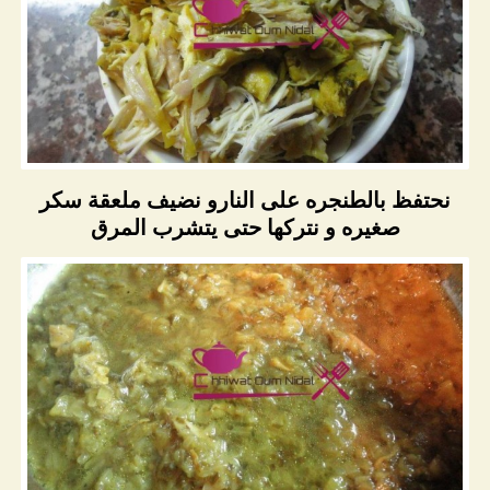
نحتفظ بالطنجره على النارو نضيف ملعقة سكر
صغيره و نتركها حتى يتشرب المرق