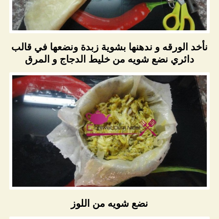
نأخد الورقه و ندهنها بشوية زبدة ونضعها في قالب
دائري نضع شويه من خليط الدجاج و المرق
نضع شويه من اللوز