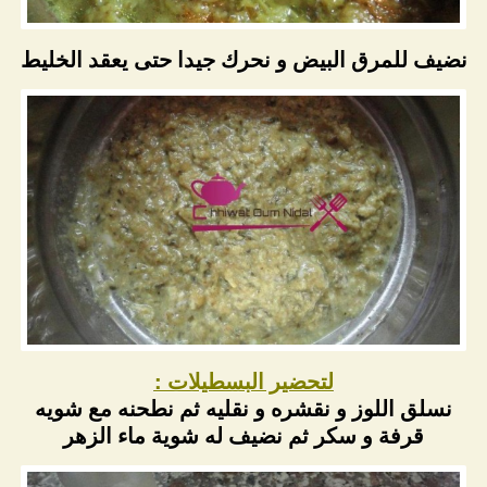
نضيف للمرق البيض و نحرك جيدا حتى يعقد الخليط
لتحضير البسطيلات :
نسلق اللوز و نقشره و نقليه ثم نطحنه مع شويه
قرفة و سكر ثم نضيف له شوية ماء الزهر