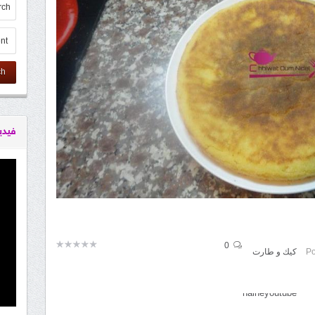
ch
فيدي
0
Po
كيك و طارت