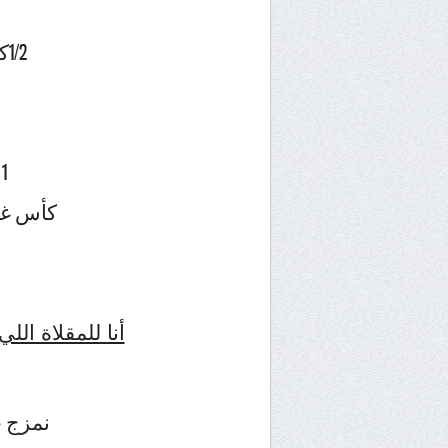
1/2كيلو سميدة رقيقة
1 خميرة الحلوى
كأس غير
أنا للمقلاة اللي
نمزج ج