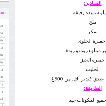
المقادير:
AGS
ملح
2)
سكر
5)
6)
1)
 مملوء زيت و زبدة
8)
خميرة الخبز
0)
الحليب
1)
3)
 عندي كندير أقل من 500غ
1)
الطريقة:
7)
ميع المكونات جيدا
أطب