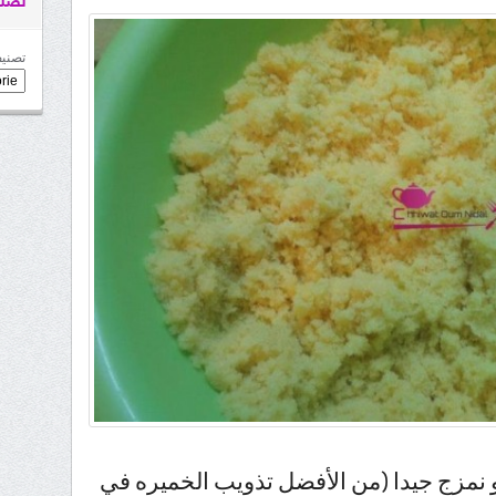
تصني
تصنيف
 نمزج جيدا (من الأفضل تذويب الخميره في