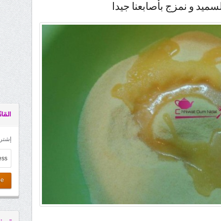
ميد و نمزج بأصابعنا جيدا
القائ
إشترك
be