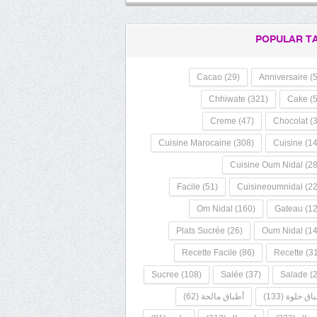
POPULAR T
Cacao
(29)
Anniversaire
(5
Chhiwate
(321)
Cake
(5
Creme
(47)
Chocolat
(3
Cuisine Marocaine
(308)
Cuisine
(14
Cuisine Oum Nidal
(28
Facile
(51)
Cuisineoumnidal
(22
Om Nidal
(160)
Gateau
(12
Plats Sucrée
(26)
Oum Nidal
(14
Recette Facile
(86)
Recette
(31
Sucree
(108)
Salée
(37)
Salade
(2
اق حلوة
(133)
أطباق مالحة
(62)