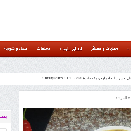
محليات و عصائر
مملحات
حساء و شوربة
»
»
أطباق حلوة
متنوعة لذيذة بأسرار المطاعم وكل المراحل والنصائح والمكونات الخاصة بها
facebook
googleplus
pinterest
twitter
youtube
instagram
»
الحرشة
بحث