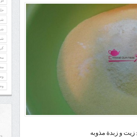
أم 
حلو
شه
شه
شوك
كري
مح
مطب
وص
وص
زيت و زبدة مذوبه
rs