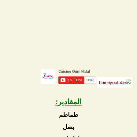
المقادير:
طماطم
بصل