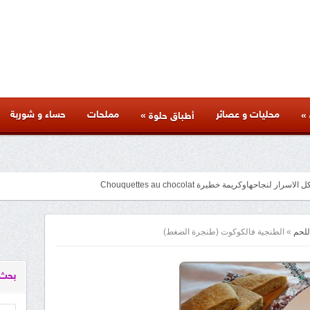
محليات و عصائر
مملحات
حساء و شوربة
»
»
أطباق حلوة
جاحهاوكريمة خطيرة Chouquettes au chocolat
متنوعة لذيذة بأسرار المطاعم وكل المراحل والنصائح والمكونات الخاصة بها
facebook
googleplus
pinterest
twitter
youtube
instagram
للحم
»
الطنجية فالكوكوت (طنجرة الضغط)
بحث