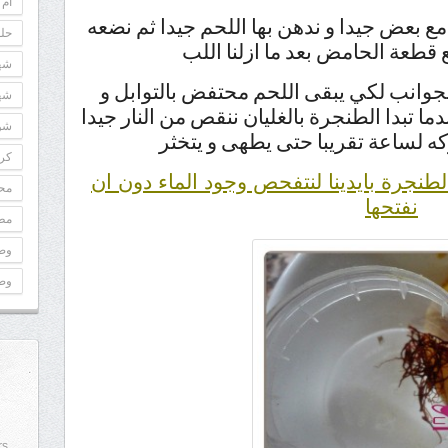
أم 
مع بعض جيدا و ندهن بها اللحم جيدا ثم نضعه
حلو
قطعة الحامض بعد ما ازلنا اللب
شه
لجوانب لكي يبقى اللحم محتفض بالتوابل و
شه
دما تبدا الطنجرة بالغليان ننقص من النار جيدا
شوك
كه لساعة تقريبا حتى يطهى و يتخثر
كري
نجرة بايدينا لنتفحص وجود الماء دون ان
مح
نفتحها
مطب
وص
وص
rs