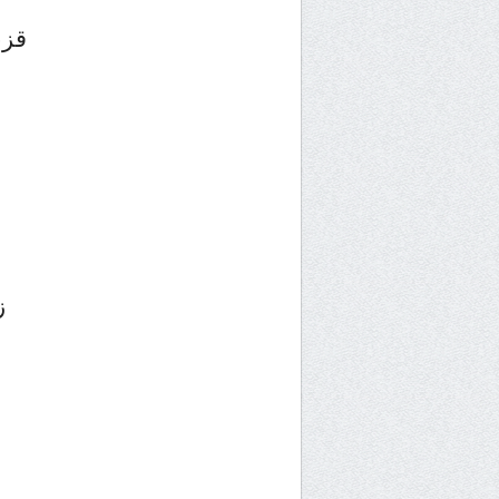
قزب
ز