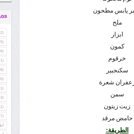
ر يابس مطحون
AGS
ملح
ابزار
2)
5)
كمون
6)
خرقوم
1)
سكنجبير
8)
0)
عفران شعرة
1)
سمن
3)
زيت زيتون
1)
7)
حامض مرقد
أطب
الطريقة: