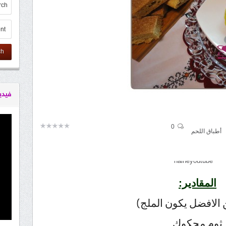
ch
فيدي
0
أطباق اللحم
المقادير:
 الافضل يكون الملج)
ثوم محكوك