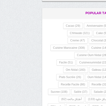
POPULAR T
Cacao
(29)
Anniversaire
(5
Chhiwate
(321)
Cake
(5
Creme
(47)
Chocolat
(3
Cuisine Marocaine
(308)
Cuisine
(14
Cuisine Oum Nidal
(28
Facile
(51)
Cuisineoumnidal
(22
Om Nidal
(160)
Gateau
(12
Plats Sucrée
(26)
Oum Nidal
(14
Recette Facile
(86)
Recette
(31
Sucree
(108)
Salée
(37)
Salade
(2
اق حلوة
(133)
أطباق مالحة
(62)