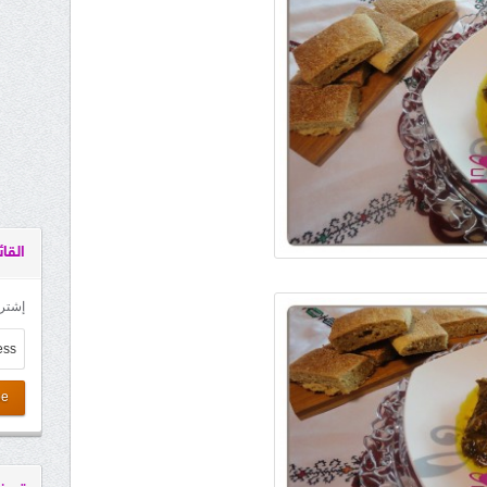
القائ
إشترك
be