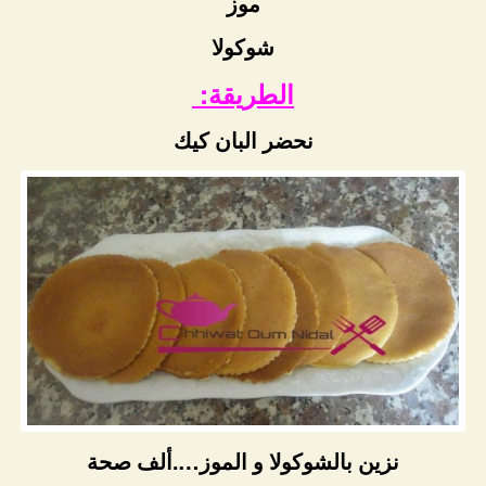
موز
شوكولا
الطريقة:
نحضر البان كيك
نزين بالشوكولا و الموز….ألف صحة