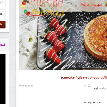
ch
فيدي
pan
0
جنات حلوة