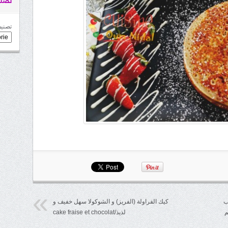
تصني
تصنيف
ب
كيك الفراولة (الفريز) و الشوكولا سهل خفيف و
لذيذ/cake fraise et chocolat