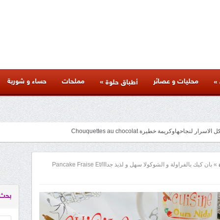
محليات و عصائر
مملحات
حساء و شوربة
»
»
أطباق حلوة
جاحهاوكريمة خطيرة Chouquettes au chocolat
متنوعة لذيذة بأسرار المطاعم وكل المراحل والنصائح والمكونات الخاصة بها
facebook
googleplus
pinterest
twitter
youtube
instagram
»
بان كيك بالفراولة و الشوكولا سهل و لذيذ جدااا/pancake Fraise Et
بحث