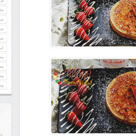
أم 
حلو
شه
شه
شوك
كري
مح
مطب
وص
وص
rs