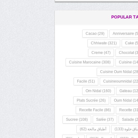
POPULAR T
Cacao
(29)
Anniversaire
(5
Chhiwate
(321)
Cake
(5
Creme
(47)
Chocolat
(3
Cuisine Marocaine
(308)
Cuisine
(14
Cuisine Oum Nidal
(28
Facile
(51)
Cuisineoumnidal
(22
Om Nidal
(160)
Gateau
(12
Plats Sucrée
(26)
Oum Nidal
(14
Recette Facile
(86)
Recette
(31
Sucree
(108)
Salée
(37)
Salade
(2
اق حلوة
(133)
أطباق مالحة
(62)