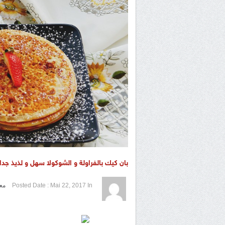
بان كيك بالفراولة و الشوكولا سهل و لذيذ جدااا/cake fraise et chocolat
1 / 5
2 / 5
3 / 5
4 / 5
5 / 5
In
Mai 22, 2017
Posted Date :
مع