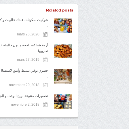
Related posts
شوكيت بمكونات عندك فالبيت و كل
...
mars 26, 2020
أروع شباكية ناجحة مليون فالمئة غ
تجربيها ...
mars 27, 2019
حضري بوفي بسيط وأنيق لاستقبال ا
...
novembre 20, 2018
تحضيرات متنوعة لربح الوقت و الجهد
novembre 2, 2018