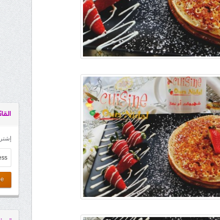
القائ
إشترك
be