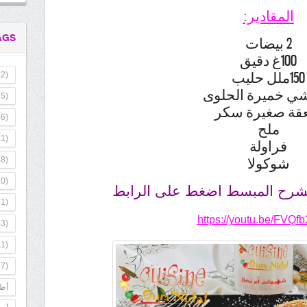
المقادير:
AGS
2 بيضات
100غ دقيق
150ملل حليب
2)
5)
قة صغيرة سكر
6)
ملح
1)
فراولة
شوكولا
8)
0)
لشرح المبسط اضغط على الرابط
1)
https://youtu.be/FVQf
3)
1)
7)
أطب