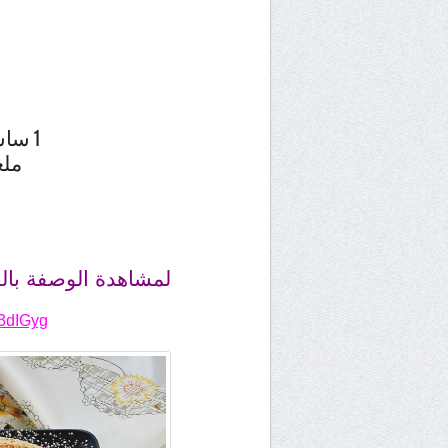
1 ساشي خميرة الحلوى
ملع
لمشاهدة الوصفة با
b3dIGyg