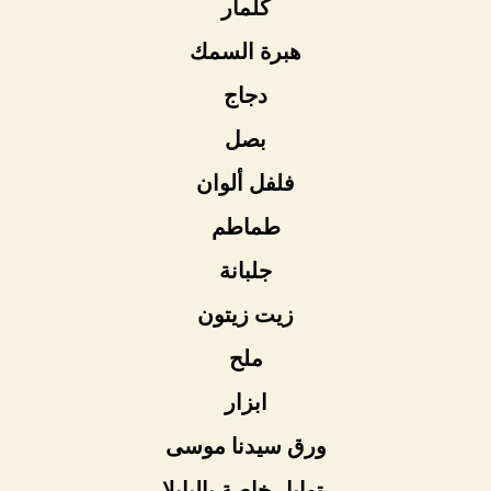
كلمار
هبرة السمك
دجاج
بصل
فلفل ألوان
طماطم
جلبانة
زيت زيتون
ملح
ابزار
ورق سيدنا موسى
توابل خاصة بالبايلا