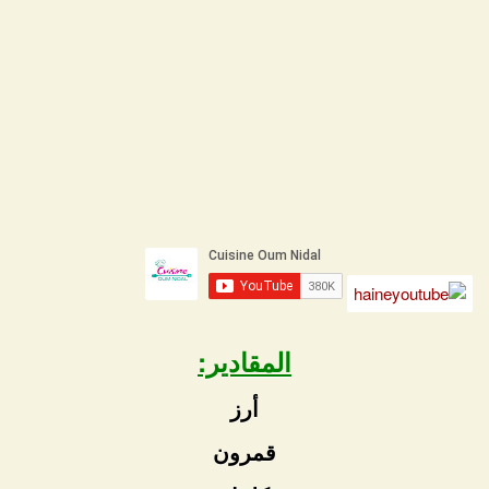
المقادير:
أرز
قمرون