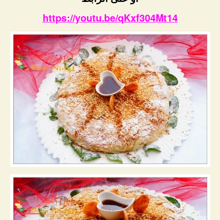
https://youtu.be/qKxf304Mt14