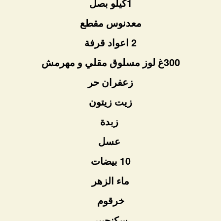
1كيلو بصل
معدنوس مقطع
2 اعواد قرفة
300غ لوز مسلوق مقلي و مهرمش
زعفران حر
زيت زيتون
زبدة
عسل
10 بيضات
ماء الزهر
خرقوم
سكنجبير