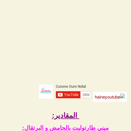
المقادير:
ميني طارتوليت بالحامض و البرتقال: