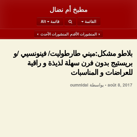
مطبخ أم نضال
القائمة
قائمة Alt
المنشورات الأقدم
المنشورات الأحدث
بلاطو مشكل:ميني طارطوليت/ فينونسيي /و
بريستيج بدون فرن سهلة لذيذة و راقية
للعراضات و المناسبات
août 8, 2017 •
بواسطة oumnidal