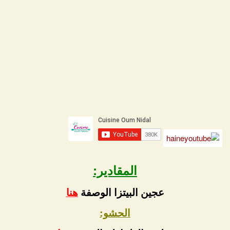
المقادير:
عجين البيتزا الوصفة
هنا
الحشو: