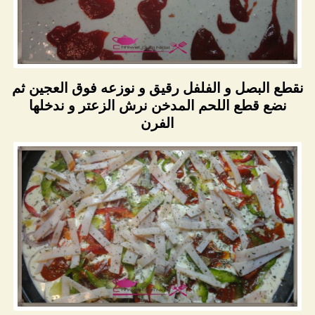
نقطع البصل و الفلفل رقيق و نوزعه فوق العجين ثم
نضع قطع اللحم المدخن نرش الزعتر و ندخلها
الفرن