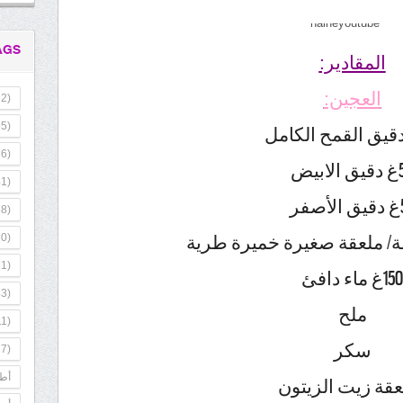
AGS
المقادير:
العجين:
2)
5)
6)
ابيض
1)
صفر
8)
0)
1)
150غ ماء دافئ
3)
ملح
1)
سكر
7)
أطب