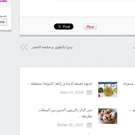
تصني
تصنيف
بيتزا بالطون و صلصة الخضر
 متنوعة
غديوة خفيفة لذيذة و رائعة: التبولة/ بسطيلة ...
mars 13, 2019
...
خبز الدار بالزيتون أحسن من المحلات
بطريقة ...
février 15, 2019