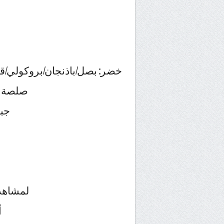
خضر: بصل/باذنجان/بروكولي/ق
صلصة ا
جبن
لمشاهد
أ