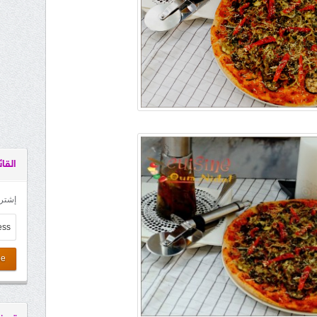
القائ
إشترك
be