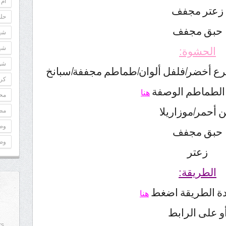
أم 
زعتر مجفف
حلو
حبق مجفف
شه
شه
الحشوة:
شوك
رع أخضر/فلفل ألوان/طماطم مجففة/سبانخ
كري
لطماطم الوصفة
هنا
مح
 أحمر/موزاريلا
مطب
وص
حبق مجفف
وص
زعتر
الطريقة:
ة الطريقة اضغط
هنا
و على الرابط
rs