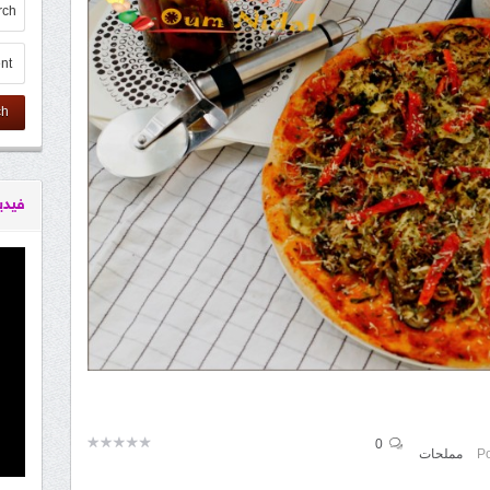
ch
فيدي
0
Po
مملحات