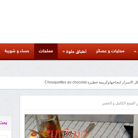
محليات و عصائر
مملحات
حساء و شوربة
»
»
أطباق حلوة
جاحهاوكريمة خطيرة Chouquettes au chocolat
متنوعة لذيذة بأسرار المطاعم وكل المراحل والنصائح والمكونات الخاصة بها
facebook
googleplus
pinterest
twitter
youtube
instagram
ق القمح الكامل و الخضر
بحث