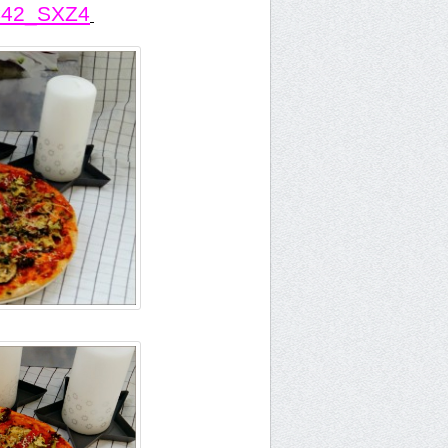
DC42_SXZ4