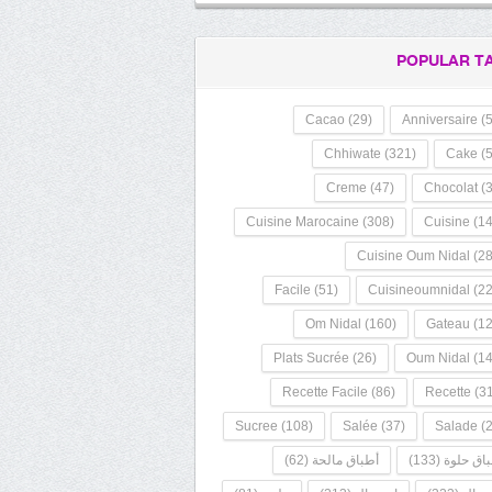
POPULAR T
Cacao
(29)
Anniversaire
(5
Chhiwate
(321)
Cake
(5
Creme
(47)
Chocolat
(3
Cuisine Marocaine
(308)
Cuisine
(14
Cuisine Oum Nidal
(28
Facile
(51)
Cuisineoumnidal
(22
Om Nidal
(160)
Gateau
(12
Plats Sucrée
(26)
Oum Nidal
(14
Recette Facile
(86)
Recette
(31
Sucree
(108)
Salée
(37)
Salade
(2
اق حلوة
(133)
أطباق مالحة
(62)