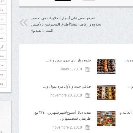
أم 
حلو
تعرفوا معي على أسرار الحلاويات في تحضير
شه
بحلاوة و رغايف النشا/أطباق المحترفين بالأطلس
شه
المت #الفيديو4
شوك
كري
مح
 و ...
حلوة دواز اتاي بدون بيض و لا ...
مطب
mars 1, 2019
وص
وص
...
صابلي جديد و لأول مرة بمول و ...
novembre 20, 2018
لعائلة و
تقدية ديال أسبوع/شهر/شهرين…؟؟؟ مع
طريقتي فتنضيمها و ...
novembre 2, 2018
rs