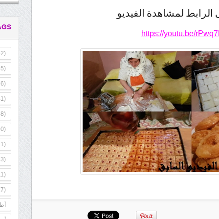
لرابط لمشاهدة الفيديو
AGS
https://youtu.be/rPwq
2)
5)
6)
1)
8)
0)
1)
3)
1)
7)
أطب