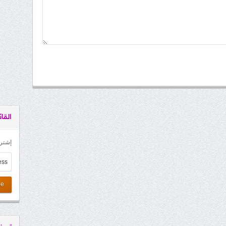
القائ
إشترك
be