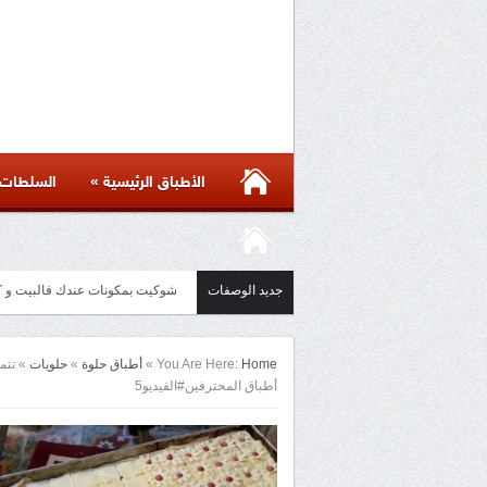
»
الأطباق الرئيسية
السلطات
جديد الوصفات
مائدة أسيوية بأكثر من ست وصفات 
Home
You Are Here:
»
أطباق حلوة
»
حلويات
»
تتم
أطباق المحترفين#الفيديو5