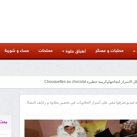
محليات و عصائر
مملحات
حساء و شوربة
»
»
أطباق حلوة
متنوعة لذيذة بأسرار المطاعم وكل المراحل والنصائح والمكونات الخاصة بها
facebook
googleplus
pinterest
twitter
youtube
instagram
ة فيديو:تعرفوا معي على أسرار الحلاويات في تحضير بحلاوة و رغايف النشا/
بحث