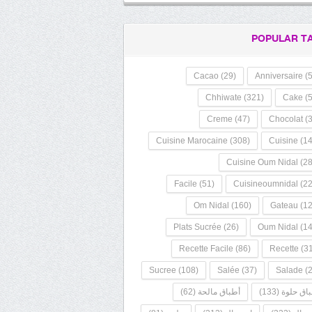
POPULAR T
Cacao
(29)
Anniversaire
(5
Chhiwate
(321)
Cake
(5
Creme
(47)
Chocolat
(3
Cuisine Marocaine
(308)
Cuisine
(14
Cuisine Oum Nidal
(28
Facile
(51)
Cuisineoumnidal
(22
Om Nidal
(160)
Gateau
(12
Plats Sucrée
(26)
Oum Nidal
(14
Recette Facile
(86)
Recette
(31
Sucree
(108)
Salée
(37)
Salade
(2
اق حلوة
(133)
أطباق مالحة
(62)