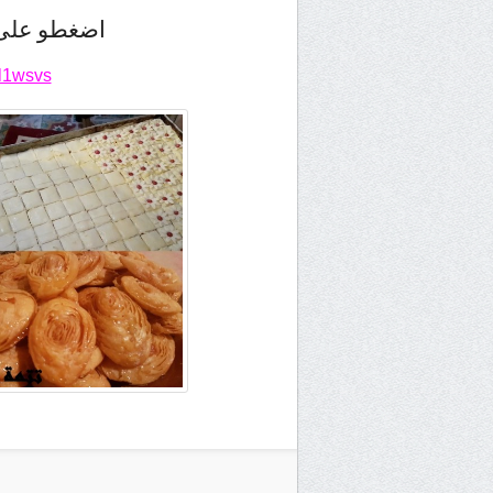
اضغطو على ا
7l1wsvs