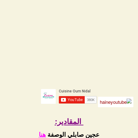
المقادير:
عجين صابلي الوصفة
ه
نا