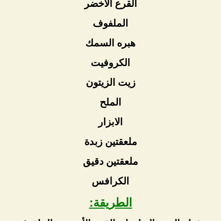
القرع الأخضر
الملفوف
هبره السمك
الكروفيت
زيت الزيتون
الملح
الابزار
ملعقتين زبدة
ملعقتين دقيق
الكرافس
الطريقة: