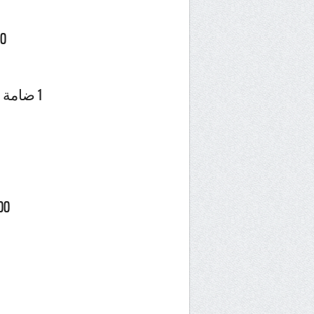
250غ 
1 ضامة بنة الدجاج الوصفة
100غ قشدة