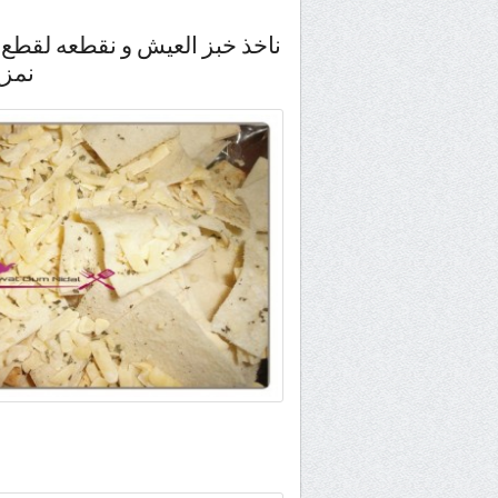
ناخذ خبز العيش و نقطعه لقطع 
نمزج