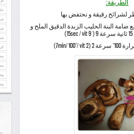
أم 
الطريقة:
حلو
 لشرائح رقيقة و نحتفض بها
شه
 ضامة البنة الحليب الزبدة الدقيق الملح و
شه
1)
شوك
كري
مح
مطب
وص
وص
rs