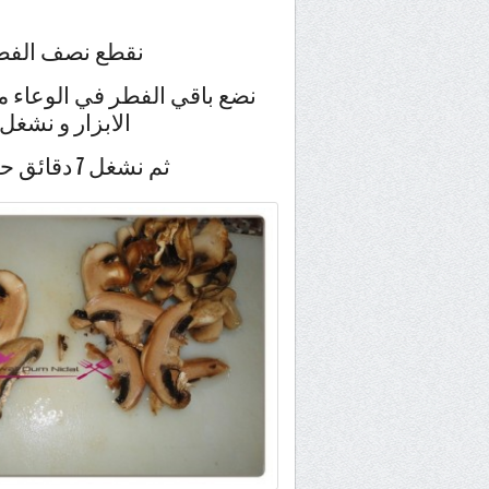
نقطع نصف الفطر
نضع باقي الفطر في الوعاء مع
الابزار و نشغل 15 ثانية سرعة 9 ( 5sec / vit 9
ثم نشغل 7 دقائق حرارة 100° سرعة 2 (7min/ 100°/ vit 2)