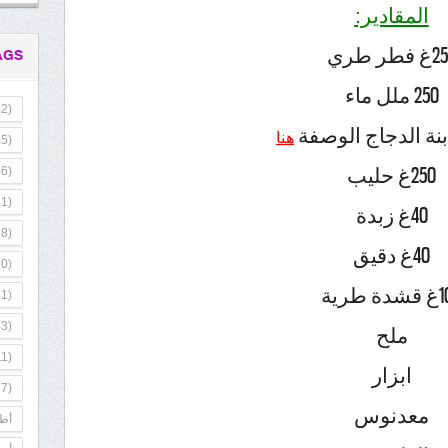
المقادير:
فطر طري
AGS
250 ملل ماء
2)
هنا
5)
250غ حليب
6)
1)
40غ زبدة
8)
40غ دقيق
0)
 طرية
1)
3)
ملح
1)
ابزار
7)
معدنوس
أطب