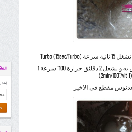
Turbo (15sec)
ثم نضيف الفطر المحتفض به و نشغل 2 دقلئق حرارة 100° سرعة 1
القائ
(2min/100°/vit 1)
إشترك
دنوس مقطع في الاخير
be