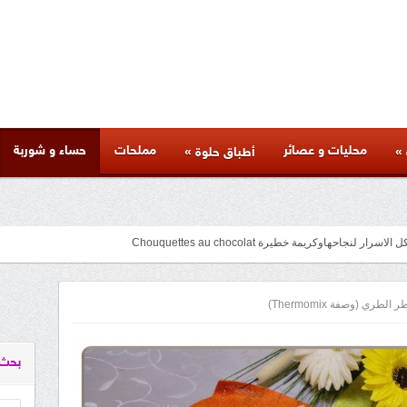
محليات و عصائر
مملحات
حساء و شوربة
»
»
أطباق حلوة
جاحهاوكريمة خطيرة Chouquettes au chocolat
متنوعة لذيذة بأسرار المطاعم وكل المراحل والنصائح والمكونات الخاصة بها
facebook
googleplus
pinterest
twitter
youtube
instagram
لطري (وصفة Thermomix)
بحث