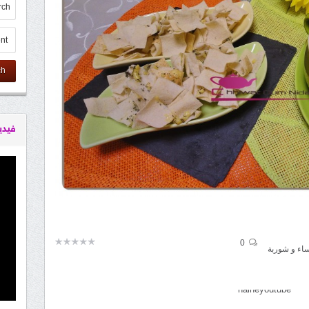
ch
فيدي
0
اء و شوربة