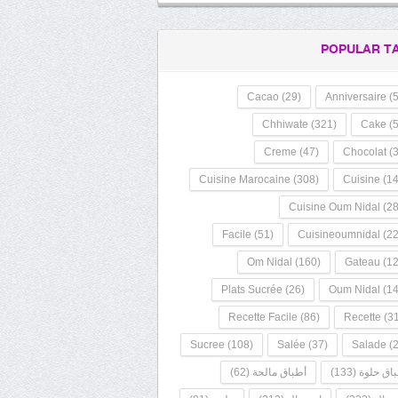
POPULAR T
Cacao
(29)
Anniversaire
(5
Chhiwate
(321)
Cake
(5
Creme
(47)
Chocolat
(3
Cuisine Marocaine
(308)
Cuisine
(14
Cuisine Oum Nidal
(28
Facile
(51)
Cuisineoumnidal
(22
Om Nidal
(160)
Gateau
(12
Plats Sucrée
(26)
Oum Nidal
(14
Recette Facile
(86)
Recette
(31
Sucree
(108)
Salée
(37)
Salade
(2
اق حلوة
(133)
أطباق مالحة
(62)