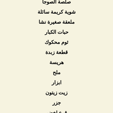
صلصة الصوجا
شوية كريمة سائلة
ملعقة صغيرة نشا
حبات الكبار
ثوم محكوك
قطعة زبدة
هريسة
ملح
ابزار
زيت زيتون
جزر
قرع اخضر