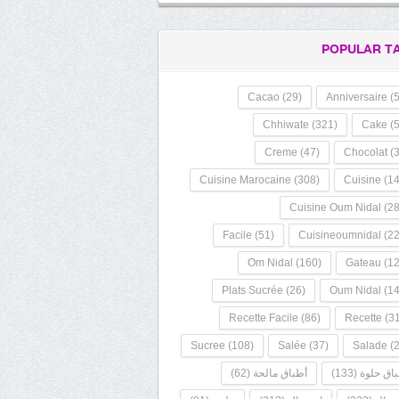
POPULAR T
Cacao
(29)
Anniversaire
(5
Chhiwate
(321)
Cake
(5
Creme
(47)
Chocolat
(3
Cuisine Marocaine
(308)
Cuisine
(14
Cuisine Oum Nidal
(28
Facile
(51)
Cuisineoumnidal
(22
Om Nidal
(160)
Gateau
(12
Plats Sucrée
(26)
Oum Nidal
(14
Recette Facile
(86)
Recette
(31
Sucree
(108)
Salée
(37)
Salade
(2
اق حلوة
(133)
أطباق مالحة
(62)