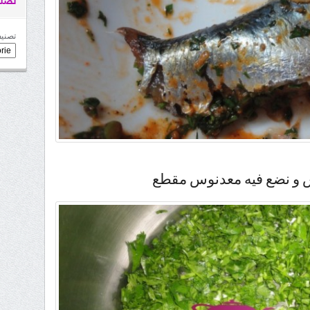
تصني
تصنيف
 و نضع فيه معدنوس مقطع