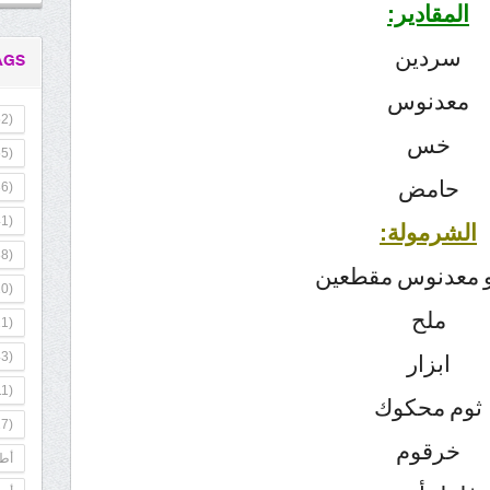
المقادير:
سردين
AGS
معدنوس
2)
خس
5)
حامض
6)
1)
الشرمولة:
8)
و معدنوس مقطعين
0)
ملح
1)
3)
ابزار
1)
ثوم محكوك
7)
خرقوم
أطب