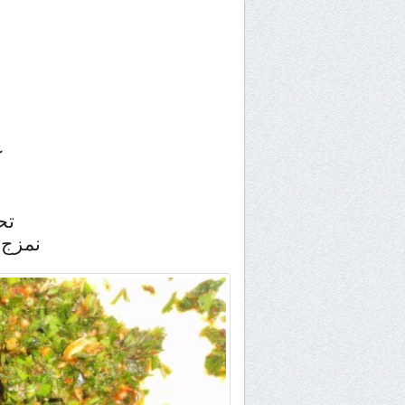
ع
تح
نمزج ج