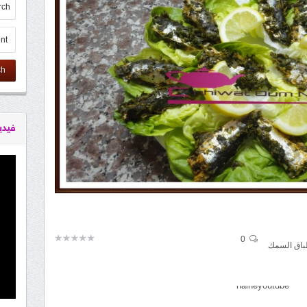
ch
فيدي
0
باق السمك