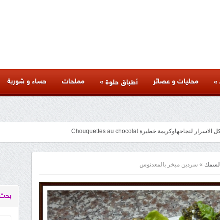
محليات و عصائر
مملحات
حساء و شوربة
»
»
أطباق حلوة
متنوعة لذيذة بأسرار المطاعم وكل المراحل والنصائح والمكونات الخاصة بها
facebook
googleplus
pinterest
twitter
youtube
instagram
السمك
»
سردين مبخر بالمعدنوس
بحث