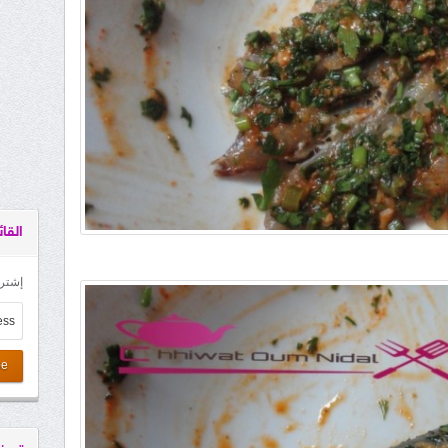
القائ
إشترك
be