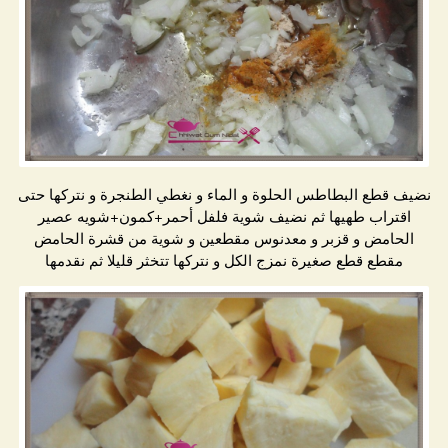
نضيف قطع البطاطس الحلوة و الماء و نغطي الطنجرة و نتركها حتى
اقتراب طهيها ثم نضيف شوية فلفل أحمر+كمون+شويه عصير
الحامض و قزبر و معدنوس مقطعين و شوية من قشرة الحامض
مقطع قطع صغيرة نمزج الكل و نتركها تتخثر قليلا ثم نقدمها