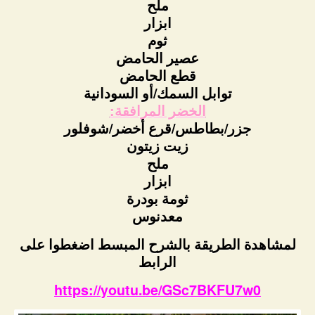
ملح
ابزار
ثوم
عصير الحامض
قطع الحامض
توابل السمك/أو السودانية
الخضر المرافقة:
جزر/بطاطس/قرع أخضر/شوفلور
زيت زيتون
ملح
ابزار
ثومة بودرة
معدنوس
لمشاهدة الطريقة بالشرح المبسط اضغطوا على
الرابط
https://youtu.be/GSc7BKFU7w0