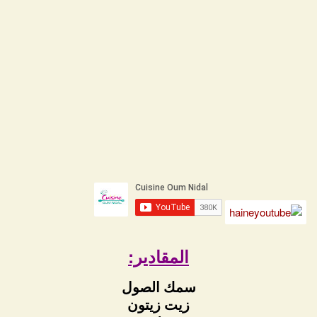
المقادير:
سمك الصول
زيت زيتون