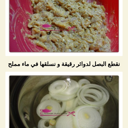
نقطع البصل لدوائر رقيقة و نسلقها في ماء مملح