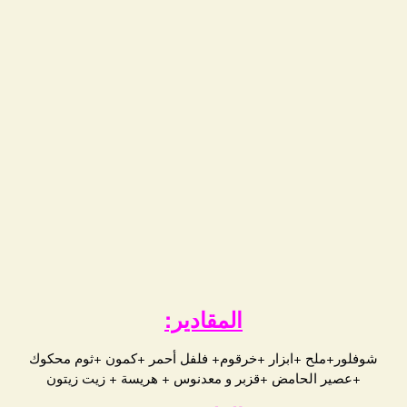
المقادير:
شوفلور+ملح +ابزار +خرقوم+ فلفل أحمر +كمون +ثوم محكوك
+عصير الحامض +قزبر و معدنوس + هريسة + زيت زيتون