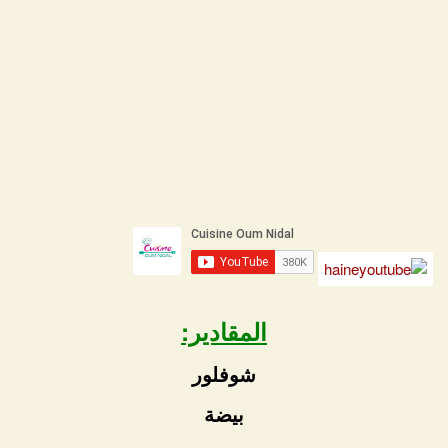
المقادير:
شوفلور
بيضة