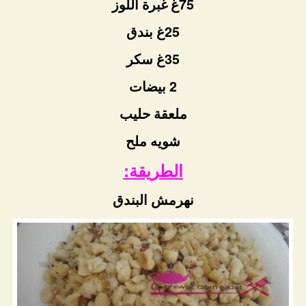
75غ غبرة اللوز
25غ بندق
35غ سكر
2 بيضات
ملعقة حليب
شويه ملح
الطريقة:
نهرمش البندق