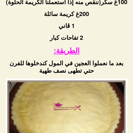
100غ سكر(ننقص منه إذا استعملنا الكريمة الحلوة)
200غ كريمة سائلة
1 ڤاني
2 تفاحات كبار
الطريقة:
بعد ما نعملوا العجين في المول كندخلوها للفرن
حتي تطهى نصف طهية