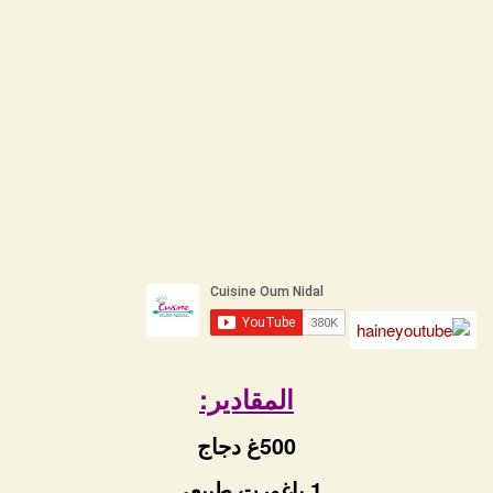
المقادير:
500غ دجاج
1 ياغورت طبيعي