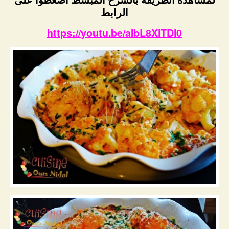
الرابط
https://youtu.be/aIbL8XlTDl0