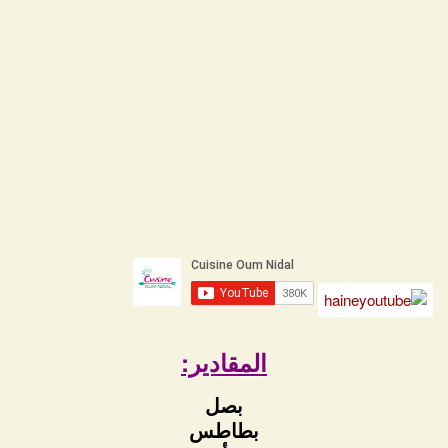
المقادير:
بصل
بطاطس