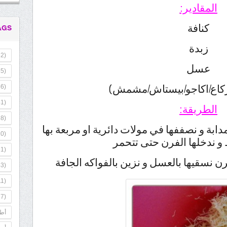
المقادير:
كنافة
AGS
زبدة
2)
عسل
5)
ركاع/اكاجو/بيستاش/مشمش)
6)
1)
الطريقة:
8)
مدابة و نصففها في مولات دائرية او مربعة بها
0)
و ندخلها الفرن حتى تتحمر
1)
ن نسقيها بالعسل و نزين بالفواكه الجافة
3)
1)
7)
أطب