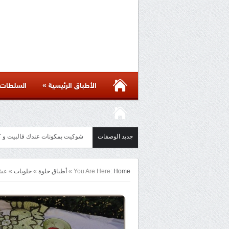
»
الأطباق الرئيسية
السلطات
جديد الوصفات
شوكيت بمكونات عندك فالبيت و كل الاسرار لن
مائدة أسيوية بأكثر من ست وصفات 
Home
You Are Here:
»
أطباق حلوة
»
حلويات
»
عش 