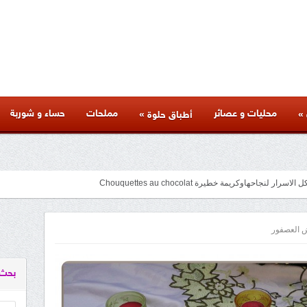
محليات و عصائر
مملحات
حساء و شوربة
»
»
أطباق حلوة
جاحهاوكريمة خطيرة Chouquettes au chocolat
متنوعة لذيذة بأسرار المطاعم وكل المراحل والنصائح والمكونات الخاصة بها
facebook
googleplus
pinterest
twitter
youtube
instagram
العصفور
بحث