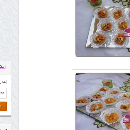
القائ
إشترك
be