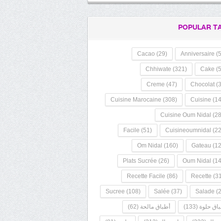
POPULAR T
Cacao
(29)
Anniversaire
(5
Chhiwate
(321)
Cake
(5
Creme
(47)
Chocolat
(3
Cuisine Marocaine
(308)
Cuisine
(14
Cuisine Oum Nidal
(28
Facile
(51)
Cuisineoumnidal
(22
Om Nidal
(160)
Gateau
(12
Plats Sucrée
(26)
Oum Nidal
(14
Recette Facile
(86)
Recette
(31
Sucree
(108)
Salée
(37)
Salade
(2
اق حلوة
(133)
أطباق مالحة
(62)