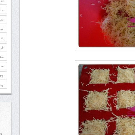
أم 
حلو
شه
شه
شوك
كري
مح
مطب
وص
وص
rs