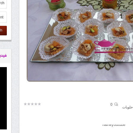
ch
فيدي
0
حلويات