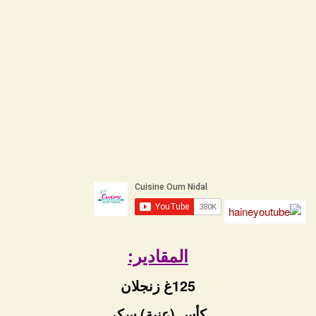
المقادير:
125غ زنجلان
كأس (عنبة) سكر