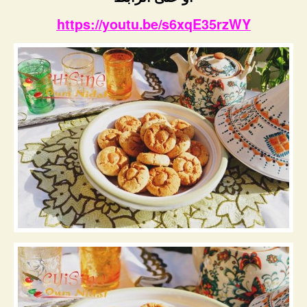
https://youtu.be/s6xqE35rzWY