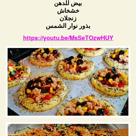
بيض للدهن
خشخاش
زنجلان
بذور نوار الشمس
https://youtu.be/MsSeTOzwHUY