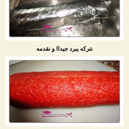
نتركه يبرد جيداا و نقدمه