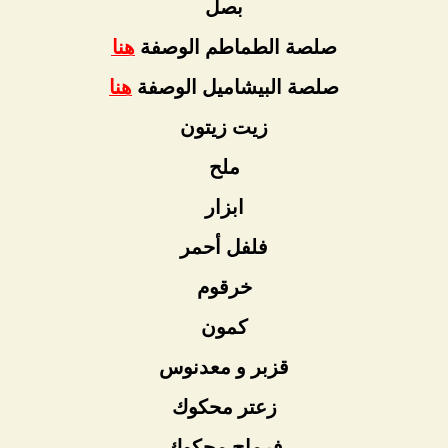
بصل
صلصة الطماطم الوصفة
هنا
صلصة البيشاميل الوصفة
هنا
زيت زيتون
ملح
ابزار
فلفل أحمر
خرقوم
كمون
قزبر و معدنوس
زعتر محكوك
فرماج محكوك