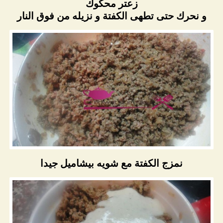
زعتر محكوك
و نحرك حتى تطهى الكفتة و نزيله من فوق النار
نمزج الكفتة مع شويه بيشاميل جيدا