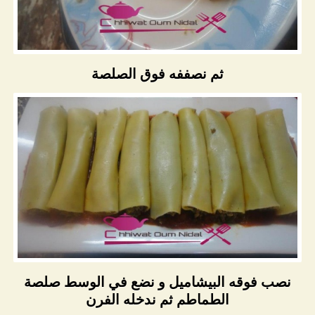
ثم نصففه فوق الصلصة
نصب فوقه البيشاميل و نضع في الوسط صلصة
الطماطم ثم ندخله الفرن