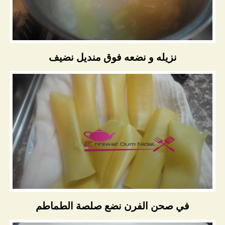
نزيله و نضعه فوق منديل نضيف
في صحن الفرن نضع صلصة الطماطم