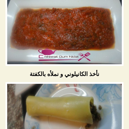
نأخذ الكانيلوني و نملأه بالكفتة