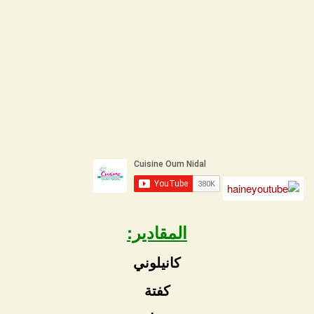
المقادير:
كانيلوني
كفتة