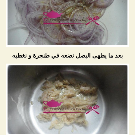
بعد ما يطهى البصل نضعه في طنجرة و نغطيه