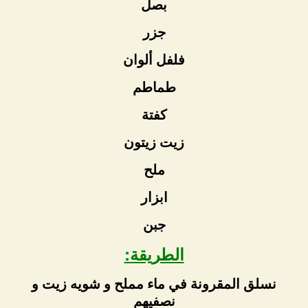
بصل
جزر
فلفل ألوان
طماطم
كفتة
زيت زيتون
ملح
ابزار
جبن
الطريقة:
نسلق المقرونة في ماء مملح و شويه زيت و
نصفيهم