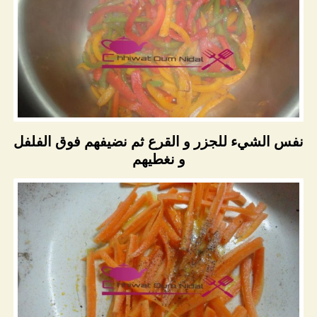
نفس الشيء للجزر و القرع ثم نضيفهم فوق الفلفل
و نغطيهم