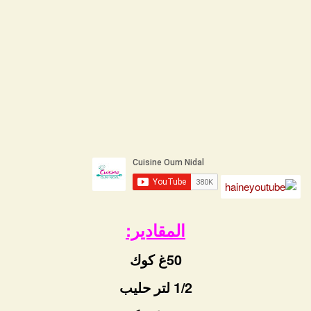
المقادير:
50غ كوك
1/2 لتر حليب