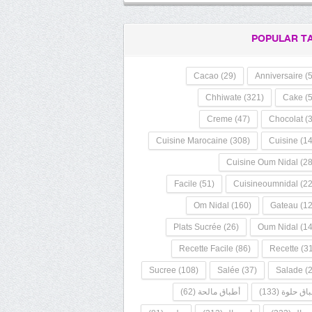
POPULAR T
Cacao
(29)
Anniversaire
(5
Chhiwate
(321)
Cake
(5
Creme
(47)
Chocolat
(3
Cuisine Marocaine
(308)
Cuisine
(14
Cuisine Oum Nidal
(28
Facile
(51)
Cuisineoumnidal
(22
Om Nidal
(160)
Gateau
(12
Plats Sucrée
(26)
Oum Nidal
(14
Recette Facile
(86)
Recette
(31
Sucree
(108)
Salée
(37)
Salade
(2
اق حلوة
(133)
أطباق مالحة
(62)