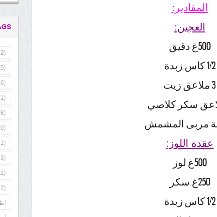
المقادير:
العجين:
AGS
500غ دقيق
2)
1/2 كاس زبدة
5)
3 ملاعق زيت
6)
1)
8)
ة مربى المشمش
0)
عقدة اللوز:
1)
3)
500غ لوز
1)
250غ سكر
7)
1/2 كاس زبدة
أطب