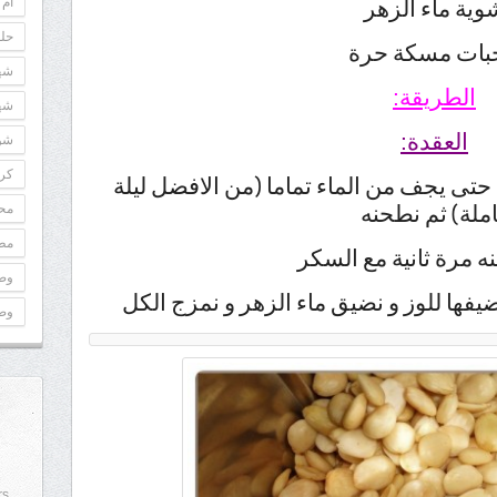
أم 
وية ماء الزهر
حلو
شه
الطريقة:
شه
العقدة:
شوك
كري
حتى يجف من الماء تماما (من الافضل ليلة
ملة) ثم نطحنه
مح
مطب
ه مرة ثانية مع السكر
وص
يفها للوز و نضيق ماء الزهر و نمزج الكل
وص
rs