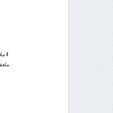
4 ملاعق سكر كلاصي
ملعق