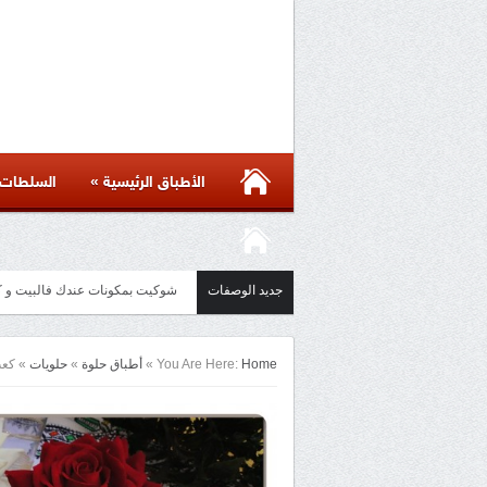
»
الأطباق الرئيسية
السلطات
جديد الوصفات
مائدة أسيوية بأكثر من ست وصفات 
Home
You Are Here:
»
أطباق حلوة
»
حلويات
»
كعب