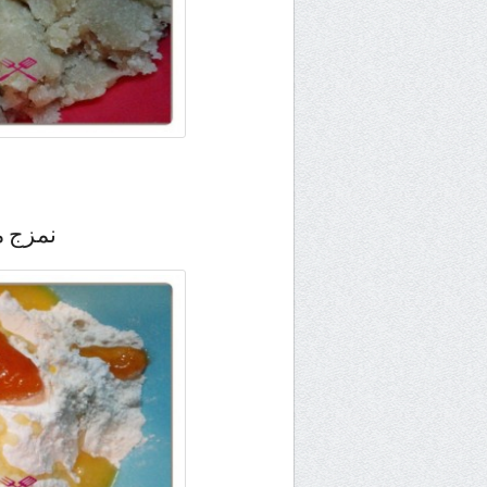
نمزج م