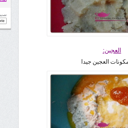
تصني
تصنيف
العجين:
كونات العجين جيدا