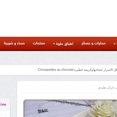
محليات و عصائر
مملحات
حساء و شوربة
»
»
أطباق حلوة
متنوعة لذيذة بأسرار المطاعم وكل المراحل والنصائح والمكونات الخاصة بها
facebook
googleplus
pinterest
twitter
youtube
instagram
 غزال تقليدي
بحث