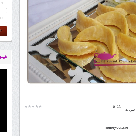
ch
فيدي
0
حلويات