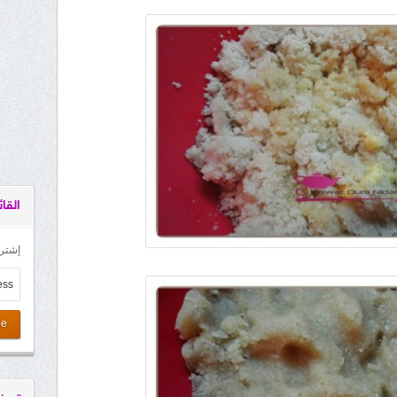
القائ
إشترك
be