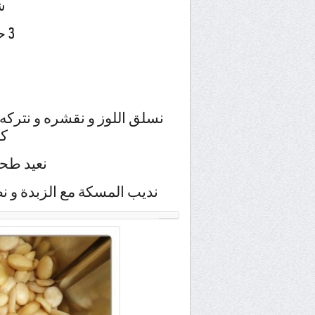
ش
3 حبات مسكة حرة
نسلق اللوز و نقشره و نتركه 
كا
نعيد طحن
نديب المسكة مع الزبدة و نض