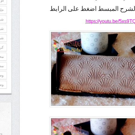
أم 
الشرح المبسط اضغط على الرابط
حلو
شه
https://youtu.be/5xs9
شه
شوك
كري
مح
مطب
وص
وص
rs