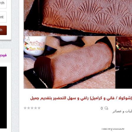
ch
فيدي
0
يات و عصائر