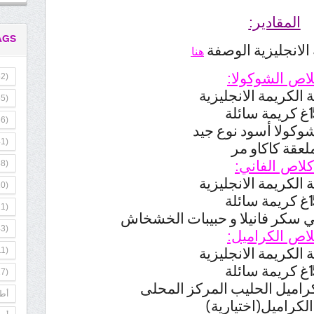
المقادير:
AGS
الانجليزية الوصفة
هنا
اص الشوكولا:
2)
5)
سائلة
6)
1)
لعقة كاكاو مر
كلاص الفاني:
8)
0)
سائلة
1)
3)
اص الكراميل:
1)
سائلة
7)
أطب
الكراميل(اختيارية)