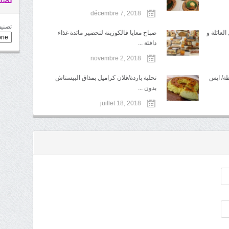
تصني
décembre 7, 2018
تصنيف
لعائلة و
صباح معايا فالكوزينة لتحضير مائدة غذاء
دافئة ...
novembre 2, 2018
طة/ ايس
تحلية باردة/فلان كراميل بمذاق البيستاش
بدون ...
juillet 18, 2018