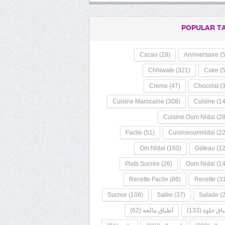
POPULAR T
Cacao
(29)
Anniversaire
(5
Chhiwate
(321)
Cake
(5
Creme
(47)
Chocolat
(3
Cuisine Marocaine
(308)
Cuisine
(14
Cuisine Oum Nidal
(28
Facile
(51)
Cuisineoumnidal
(22
Om Nidal
(160)
Gateau
(12
Plats Sucrée
(26)
Oum Nidal
(14
Recette Facile
(86)
Recette
(31
Sucree
(108)
Salée
(37)
Salade
(2
اق حلوة
(133)
أطباق مالحة
(62)