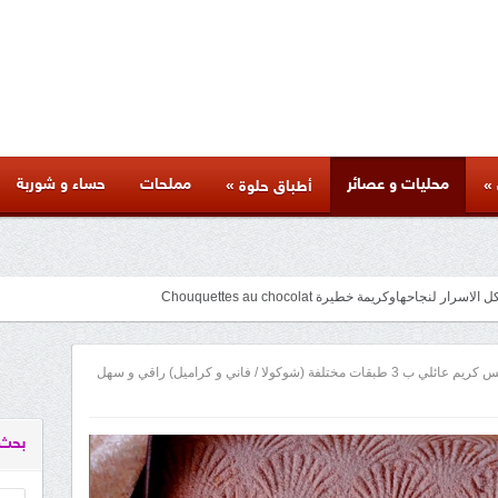
محليات و عصائر
مملحات
حساء و شوربة
»
»
أطباق حلوة
جاحهاوكريمة خطيرة Chouquettes au chocolat
متنوعة لذيذة بأسرار المطاعم وكل المراحل والنصائح والمكونات الخاصة بها
facebook
googleplus
pinterest
twitter
youtube
instagram
كلاص/ايس كريم عائلي ب 3 طبقات مختلفة (شوكولا / فاني و كراميل) راقي و سهل
بحث