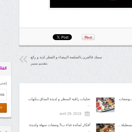
سمك فالفرن بالصلصة البيضاء و الفطر لذيذ و رائع
بتقديم مميز
القائ
إشترك
 بوصفات
تحليات راقية المنظر و لذيذة المذاق بنكهات
...
be
avril 29, 2019
بسطيلة ...
أفكار لمائدة غداء ب5 وصفات سهلة ولذيذة
...