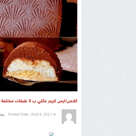
كلاص/ايس كريم عائلي ب 3 طبقات مختلفة (شوكولا / فاني و كراميل) راقي و سهل التحضير بتقديم جميل
1 / 5
2 / 5
3 / 5
4 / 5
5 / 5
In
Août 8, 2017
Posted Date :
محل