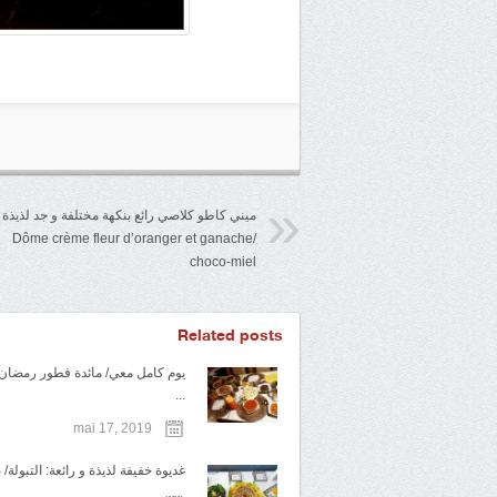
ميني كاطو كلاصي رائع بنكهة مختلفة و جد لذيذة
/Dôme crème fleur d’oranger et ganache
choco-miel
Related posts
يوم كامل معي/ مائدة فطور رمضان
...
mai 17, 2019
غديوة خفيفة لذيذة و رائعة: التبولة/ 