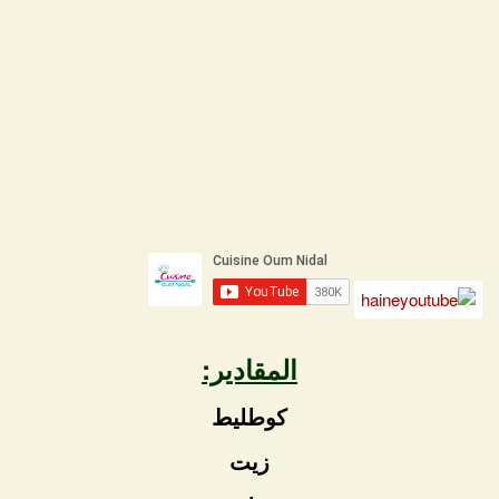
المقادير:
كوطليط
زيت