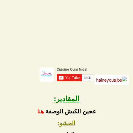
المقادير:
عجين الكيش الوصفة
هنا
الحشو: