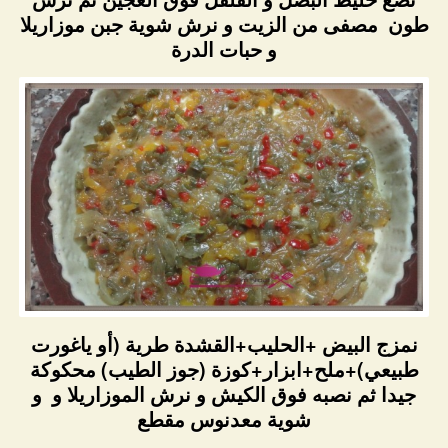
طون مصفى من الزيت و نرش شوية جبن موزاريلا
و حبات الدرة
نمزج البيض +الحليب+القشدة طرية (أو ياغورت
طبيعي)+ملح+ابزار+كوزة (جوز الطيب) محكوكة
جيدا ثم نصبه فوق الكيش و نرش الموزاريلا و و
شوية معدنوس مقطع